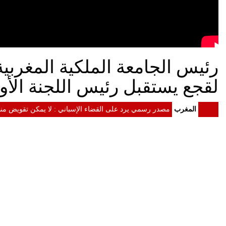
رئيس الجامعة الملكية المغربي
لقجع يستقبل رئيس اللجنة الأول
المغرب
مصدر رسمي يرد على القضاء الإسباني : لا يمكن تقويض منظ
المغرب
الداخلية: معلومات مضللة وشبكات التهريب وراء أحداث سبتة
المغرب
الرئيس الأمريكي دونالد ترامب إلى جلالة الملك : الولايات
المغرب
الملك محمد السادس يستقبل "أسود الأطلس" احتفاء بإنجاز موند
المغرب
الملك محمد السادس يترأس مراسيم الاحتفال بالذكرى 27 لعيد العرش
المغرب
الملك يدعو القطاع المالي إلى تعبئة الموارد المالية لدعم ا
المغرب
الملك محمد السادس : لا أبحث عن مجد شخصي ونتطلع إلى إط
المغرب
خطاب العرش.. المغرب رسخ مكانته كفاعل موثوق واختار تنو