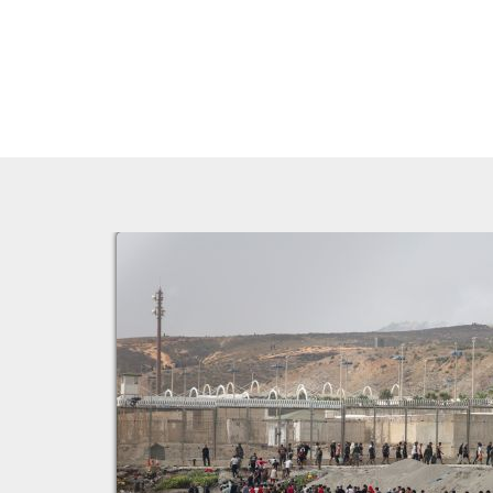
المغرب
الملك محمد السادس: المغرب دخل مرحلة فاصلة ونسبة النمو مرشحة ل
المغرب
البام" يكشف لائحة مرشحيه للتشريعيات