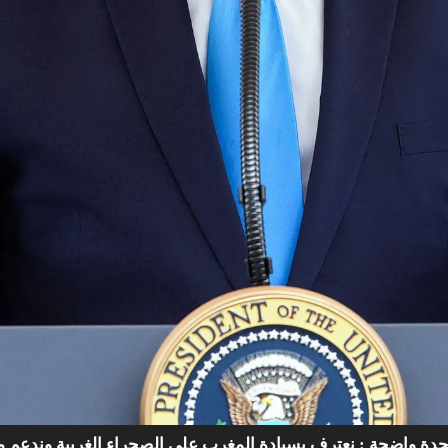
متحدة واضحة : نعترف بسيادة المغرب على الصحراء الغربية وندعم مق