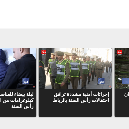
ان
إجرائات أمنية مشددة ترافق
ليلة بيضاء للعناص
احتفالات رأس السنة بالرباط
كيلوغرامات من ا
رأس السنة