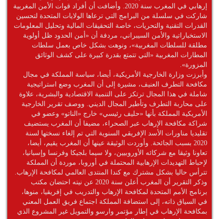
إرهابي في المغرب سنة 2020. وأضافت أن أفراد قوات الأمن المغربية
شاركت في سلسلة من البرامج التي ترعاها الولايات المتحدة لتحسين
القدرات التقنية والتحريات، خاصة التحقيقات المالية وتحليل المعلومات
الاستخباراتية والأمن السيبراني، مردفة أن «أمن الحدود ظل أولوية
مطلقة للسلطات المغربية»، ونوهت بشكل خاص بعمل سلطات
المطارات المغربية «التي تتمتع بقدرة كبيرة على كشف الوثائق
المزورة».
وأبرزت وزارة الخارجية الأمريكية، أيضا، سياسة المملكة في مجال
مكافحة التطرف العنيف، مشيرة إلى أن المغرب وضع استراتيجية
شاملة في هذا المجال ترتكز على التنمية الاقتصادية والبشرية، علاوة
على محاربة التطرف وتأطير المجال الديني. ووصف تقرير الخارجية
الأمريكية المملكة بأنها «حليف رئيسي» خارج «الناتو» وعضو في
شراكة مكافحة الإرهاب عبر الصحراء، مضيفا أن المغرب يستضيف
تقليديا مناورات الأسد الإفريقي السنوية التي تم إلغاء نسختها لسنة
2020 بسبب الجائحة. وأوردت الوثيقة عينها أن المغرب يقيم، أيضا،
تعاونا وثيقا مع شركائه الأوروبيين، ولا سيما بلجيكا وفرنسا وإسبانيا،
لإحباط التهديدات الإرهابية المحتملة في أوروبا، موردة أن المملكة
تترأس حاليا بشكل مشترك مع كندا المنتدى العالمي لمكافحة الإرهاب.
وذكر التقرير أن المغرب أعلن سنة 2020 عن نيته احتضان مكتب
برنامج الأمم المتحدة لمكافحة الإرهاب والتدريب في إفريقيا، منوها،
في السياق ذاته، إلى استضافة المملكة اجتماع فريق العمل المعني
بمكافحة الإرهاب في إطار مؤتمر وارسو والتمويل غير المشروع الذي