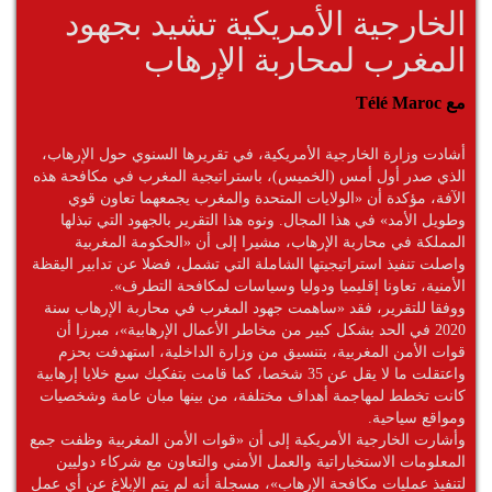
الخارجية الأمريكية تشيد بجهود
المغرب لمحاربة الإرهاب
مع Télé Maroc
أشادت وزارة الخارجية الأمريكية، في تقريرها السنوي حول الإرهاب،
الذي صدر أول أمس (الخميس)، باستراتيجية المغرب في مكافحة هذه
الآفة، مؤكدة أن «الولايات المتحدة والمغرب يجمعهما تعاون قوي
وطويل الأمد» في هذا المجال. ونوه هذا التقرير بالجهود التي تبذلها
المملكة في محاربة الإرهاب، مشيرا إلى أن «الحكومة المغربية
واصلت تنفيذ استراتيجيتها الشاملة التي تشمل، فضلا عن تدابير اليقظة
الأمنية، تعاونا إقليميا ودوليا وسياسات لمكافحة التطرف».
ووفقا للتقرير، فقد «ساهمت جهود المغرب في محاربة الإرهاب سنة
2020 في الحد بشكل كبير من مخاطر الأعمال الإرهابية»، مبرزا أن
قوات الأمن المغربية، بتنسيق من وزارة الداخلية، استهدفت بحزم
واعتقلت ما لا يقل عن 35 شخصا، كما قامت بتفكيك سبع خلايا إرهابية
كانت تخطط لمهاجمة أهداف مختلفة، من بينها مبان عامة وشخصيات
ومواقع سياحية.
وأشارت الخارجية الأمريكية إلى أن «قوات الأمن المغربية وظفت جمع
المعلومات الاستخباراتية والعمل الأمني والتعاون مع شركاء دوليين
لتنفيذ عمليات مكافحة الإرهاب»، مسجلة أنه لم يتم الإبلاغ عن أي عمل