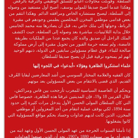
السلطة. وقوبلت محاولات اعبابو للتسلق الوظيفي والترقية بالرفض.
وهكذا عندما أصبح صديقا للمولى يوسف، أصبح أول مستفيد من وصوله
إلى السلطة، ليصبح مستشاره الخاص ومرافقه الدائم. وهكذا انتقم من
بعض قدامى موظفي المخزن المخلصين بطمس وجودهم في مقبرة
الرباط، وحولها إلى ملك خاص به، قبل أن يصادرها منه محمد الخامس
خلال بداية الثلاثينيات، مباشرة بعد وصوله إلى السلطة، حيث اكتشف
الملك الراحل أن صديق والده كان يجمع عددا من الملكيات بطريقة
غامضة، ولم تمنعه حرمة القبور من تحويل مقبرة إلى أرض مملوكة
صالحة للبناء، فوق عظام مسؤولين سابقين في الدولة، ذنبهم الوحيد
أنهم لم يمنحوه ترقية قبل أن يصبح صديقا للسلطان.
علماء استنكروا الظاهرة وهؤلاء «أبدعوا» في اللجوء إليها
كان الفقيه والعلامة المختار السوسي من أشد المعارضين لبقايا العُرف
القديم، الذي قضى بالانتقام من بعض المسؤولين بعد موتهم.
وبحكم أن العاصمة السياسية للمغرب تأرجحت بين فاس ومراكش،
خلال القرنين 18 و19، فإن المدينتين عرفتا هذه الظاهرة، خصوصا فاس
التي كان السلطان المولى الحسن الأول يتدخل مرات كثيرة إلى حدود
سنة 1894، لكي يوقف عملية انتقام من أحد المعزولين أو موظفي
المخزن، الذين كانت لديهم عداوات وحساد بحكم مواقع المسؤولية التي
كانوا يشغلونها.
إذا تأملنا السنوات الحرجة من عهد المولى الحسن الأول وعهد ابنه من
بعده، أي ما بين سنوات 1880 و1907، نجد أن الذين صنعوا العداوات