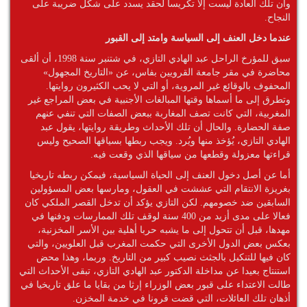
وأن تلك العادة ليست إلا تكريسا لحقد يسدد على شكل ضريبة على
النجاح.
عندما دخل العنف إلى السياسة وامتد إلى القبور
سبق للمؤرخ الراحل عبد الهادي التازي، في شتنبر سنة 1998، أن ألقى
محاضرة في مقر جامعة القرويين بفاس، عن «التاريخ المجهول»
المحفوف بالوقائع غير المروية، أو التي لا يحب الكثيرون روايتها.
وتطرق إلى ما أسماها وقتها المبالغات الأجنبية في بعض المراجع غير
المغربية، التي كانت تصف المغاربة ببعض الصفات التي تنفي عنهم
صفة الحضارة. والحال أن تلك الأحداث وطريقة روايتها، يقول عبد
الهادي التازي، يُؤخذ منها ويُرد. ويجب ربطها بسياقها الصحيح وليس
قراءتها معزولة وقطعها من سياقها الذي وقعت فيه.
أما عن أصل دخول العنف إلى الحياة السياسية، فيمكن ربطه تاريخيا
بغريزة الانتقام التي عششت في العقول، ومارسها بعض المسؤولين
السابقين ضد خصومهم. لكن التازي يؤكد أن تدخل القصر الملكي كان
فعالا على مدى أزيد من 400 سنة لوقف تلك الممارسات ودفنها في
مهدها، قبل أن تتحول إلى ما يشبه حربا أهلية بين الأسر المخزنية،
بعكس بعض الدول الأخرى التي حكمت المغرب قبل العلويين، والتي
كان فيها للتنكيل بالجثث نصيب كبير من التاريخ. وربما، وهذا محض
استنتاج بعيدا عن مداخلة الدكتور عبد الهادي التازي، تبقى الأحداث التي
طالت الاعتداء على قبور بعض الوزراء إرثا من بقايا ما علق تاريخيا في
أذهان تلك العائلات، التي قضت قرونا في خدمة المخزن.