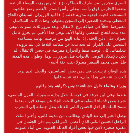
السري مجرورا من طرف العساكر، نزع الحارس رزته البيضاء الرائعة،
وضعها الحارس فوق رأسه، وعلى رأس الصدر الأعظم وضع شاشيته
المتسخة، فحيت قهقهة مدوية فعلته (..) اقتيد الوزيران السابقان (الحاج
المعطي ومحمد الصغير) إلى السجن بتطوان، وهناك كانت السلاسل
مصيرهما، فَغُلاَّ في ضيافة برج الاعتقال. وبعد مرور ثلاث سنوات، وهي
مدة بدت للحاج المعطي وكأنها الأبد، توفي هذا الأخير. لم يجرؤ عامل
تطوان على دفن الجثة، إذ انتابه الهلع من فرضية اتهامه بمساعدة
السجين على الفرار، لم يجد بديلا عن مكاتبة البلاط كي يتم تزويده
بتعليمات. كان الوقت صيفا والحرارة مفرطة في حصن الاعتقال، لم
يكن بالإمكان التوصل بالجواب قبل مرور 11 يوما، وطوال هذه المدة،
ظل سي محمد الصغير مغلولا جنب جثة أخيه».
هذه الوقائع ترسخت في ذهن بعض السياسيين، والجيل الذي نريد
الحديث عنه في هذا الملف، فتح عينيه عليها.
وزراء وعلماء حاول «جبناء» تدنيس ذكراهم بعد وفاتهم
عندما توفي ابن عرفة في فرنسا، خلال بداية سبعينيات القرن الماضي،
شرع بعض قدماء المقاومة في البحث الجاد عن موضع قبره، بعدما
سمح الملك الراحل الحسن الثاني للعائلة بنقل جثمانه إلى المغرب.
وصل الخبر إلى عبد الهادي بوطالب، من مدينة فاس، وأخبر الملك
الراحل الحسن الثاني الذي أعطى الأمر لكي يتم دفن الجثمان في
مقبرة صغيرة دُفن فيها بعض أفراد العائلة العلوية. من أبناء عمومة