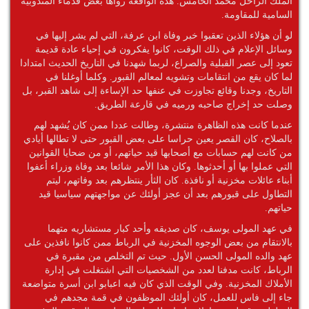
الملك الراحل محمد الخامس. هذه الواقعة رواها بعض قدماء المندوبية
السامية للمقاومة.
لو أن هؤلاء الذين تعقبوا خبر وفاة ابن عرفة، التي لم يشر إليها في
وسائل الإعلام في ذلك الوقت، كانوا يفكرون في إحياء عادة قديمة
تعود إلى عصر القبلية والصراع، لربما شهدنا في التاريخ الحديث امتدادا
لما كان يقع من انتقامات وتشويه لمعالم القبور. وكلما أوغلنا في
التاريخ، وجدنا وقائع تجاوزت في عنفها حد الإساءة إلى شاهد القبر، بل
وصلت حد إخراج صاحبه ورميه في قارعة الطريق.
عندما كانت هذه الظاهرة منتشرة، وطالت عددا ممن كان يُشهد لهم
بالصلاح، كان القصر يعين حراسا على بعض القبور حتى لا تطالها أيادي
من كانت لهم حسابات مع أصحابها قيد حياتهم، أو من ضحايا القوانين
التي عملوا بها أو أحدثوها. وكان هذا الأمر شائعا بعد وفاة وزراء أعفوا
أبناء عائلات مخزنية أو نافذة. كان الثأر ينتظرهم بعد وفاتهم، ليتم
التطاول على قبورهم بعد أن عجز أولئك عن مواجهتهم سياسيا قيد
حياتهم.
في عهد المولى يوسف، كان صديقه وأحد كبار مستشاريه متهما
بالانتقام من بعض الوجوه المخزنية في الرباط ممن كانوا نافذين على
عهد والده المولى الحسن الأول. حيث تم التخلص من مقبرة في
الرباط، كانت مدفنا لعدد من الشخصيات التي اشتغلت في إدارة
الأملاك المخزنية. وفي الوقت الذي كان فيه اعبابو ابن أسرة متواضعة
جاء إلى فاس للعمل، كان أولئك الموظفون في قمة مجدهم في