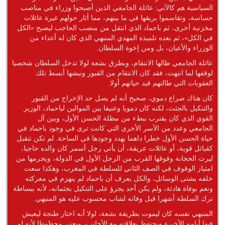
السياسية هم كالآتي: عائلة الجامعي الذين أصبحوا وزراء في مناصب
حساسة، وتقاسموا بريقها في ما بينهم، مما أثار حولهم غيرة عائلات
مخزنية أخرى، ثم باحماد الذي انتقل من منصب الحاجب ليصبح «الكل
في الكل»، ثم بعده تلميذه المهدي المنبهي الذي كان له أعداء من
الوزراء والأعيان، بل ومن إخوة السلطان.
عائلة الجامعي طالها الانتقام، وبطرق بشعة لولا تدخل السلطان شخصيا
لوقفها لما انتهت، فقد كان الانتقام من القبور ونبشها أبسط تلك
العقوبات التي طالتهم قيد حياتهم أولا.
كان هناك صراع دموي، صحيح أنه لم يصل حد الإخراج من القبور
والتنكيل بالجثث، لكنه كان دمويا وعنيفا بين الموالين لباحماد، الوزير
القوي الذي كان يقترب ببطء من مظلة الحسن الأول، وبين آل
الجامعي وعدد من الأسر الأخرى التي كانت ترى في وجود باحماد في
حياة الحسن الأول خطرا داهما يهدد وجودها في الساحة. لم تكن تتقبل
كقبائل قوية، أو عائلات عريقة، أن يأتي رجل أسمر كان والده حاجبا،
ليرث الحجابة وفوقها القرب من الرجل الأول في الدولة، ويحرمها من
امتياز الوقوف في الصف الثاني للسلطة في المغرب، وهكذا سعت
خلفه بشتى الوسائل، والكل يعرف أن باحماد لم ينهزم في معركته
ونعم بوفاة هادئة، ولم يكن أحد يجرؤ على التنكيل بجثمانه، لأنه ببساطة
ترك السلطة أشهرا قبل وفاته لشاب محسوب عليه هو المنبهي.
المنبهي نفسه كان ليموت بطريقة بشعة، لولا أنه اختار طنجة ليعيش
فيها أيامه الأخيرة ويحتفظ بعلاقته مع الأجانب، ويعتبر محظوظا لأنه لم