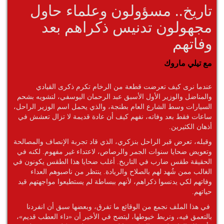
تاريخ.. مسؤولون وعلماء حاول
مجهولون تدنيس ذكراهم بعد
وفاتهم
مع تيلي ماروك
عندما نرى كيف تعرضت قطعة من الرخام تكرم ذكرى القيادي
والمناضل والوزير الأول الأسبق عبد الرحمان اليوسفي، لتشويه بشحم
السيارات وسط الشارع العام بطنجة، والذي يحمل اسم الوزير الراحل،
ساعات فقط بعد وفاته، نفهم كيف أن عادة قديمة لا تزال تعشش في
أذهان الكثيرين.
وقبله، تعرض قبر الراحل بنزكري، الذي قاد تجربة الإنصاف والمصالحة
وتعويض ضحايا سنوات الجمر والرصاص، لاعتداء غير مفهوم. لكنه في
الحقيقة طقس ضارب في التاريخ. أغلب ضحايا هذا الطقس يكونون في
الغالب ممن شُهد لهم بالصلاح والريادة. ينتظر من ناصبوهم العداء
وفاتهم لكي يدنسوا ذكراهم، لأنهم ببساطة لم يستطيعوا مواجهتهم قيد
حياتهم.
في هذا الملف نجمع من الوقائع ما تفرق، وبعضها سبق أن انفردنا
بالتعمق فيه، ونربط خيوطها، ليتضح في الأخير أن «داء العطب قديم»،