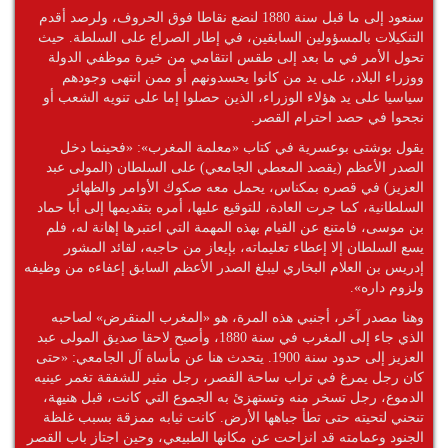
سنعود إلى ما قبل سنة 1880 لنضع نقاطا فوق الحروف، ولرصد أقدم
التنكيلات بالمسؤولين السابقين، في إطار الصراع على السلطة. حيث
تحول الأمر في ما بعد إلى طقس انتقامي من خيرة موظفي الدولة
ووزراء البلاد، على يد من كانوا يحسدونهم أو ممن انتهى وجودهم
سياسيا على يد هؤلاء الوزراء، الذين حصلوا إما على تنويه الشعب أو
نجحوا في حصد احترام القصر.
يقول بوشتى بوعسرية في كتاب «معلمة المغرب»: «فحينما دخل
الصدر الأعظم (يقصد المعطي الجامعي) على السلطان (المولى عبد
العزيز) في قصره بمكناس، يحمل معه صكوك الأوامر والظهائر
السلطانية، كما جرت العادة، للتوقيع عليها، أمره بتقديمها إلى أبا حماد
بن موسى، فامتنع عن القيام بهذه المهمة التي اعتبرها إهانة له، فلم
يسع السلطان إلا إعطاء تعليماته، بإيعاز من حاجبه، لقائد المشور
إدريس بن العلام البخاري ليبلغ الصدر الأعظم السابق إعفاءه من وظيفه
ولزوم داره».
وهنا مصدر آخر، أجنبي هذه المرة، هو «المغرب المنقرض» لصاحبه
الذي جاء إلى المغرب في سنة 1880، وأصبح لاحقا صديق المولى عبد
العزيز إلى حدود سنة 1900. يتحدث هنا عن مأساة آل الجامعي: «حتى
كان رجل يمرغ في تراب ساحة القصر، رجل مثير للشفقة تغمر عينيه
الدموع، رجل تسخر منه وتستهزئ به الجموع التي كانت، قبل هنيهة،
تنحني لتحيته حتى تطأ جباهها الأرض. كانت ثيابه ممزقة بسبب غلظة
الجنود وعمامته قد انزاحت عن مكانها الطبيعي، وحين اجتاز باب القصر