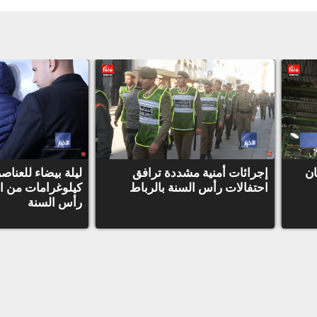
ان
إجرائات أمنية مشددة ترافق
ليلة بيضاء للعناص
احتفالات رأس السنة بالرباط
كيلوغرامات من ا
رأس السنة