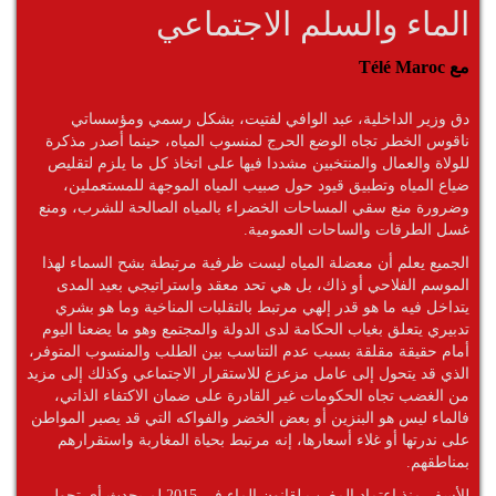
الماء والسلم الاجتماعي
مع Télé Maroc
دق وزير الداخلية، عبد الوافي لفتيت، بشكل رسمي ومؤسساتي
ناقوس الخطر تجاه الوضع الحرج لمنسوب المياه، حينما أصدر مذكرة
للولاة والعمال والمنتخبين مشددا فيها على اتخاذ كل ما يلزم لتقليص
ضياع المياه وتطبيق قيود حول صبيب المياه الموجهة للمستعملين،
وضرورة منع سقي المساحات الخضراء بالمياه الصالحة للشرب، ومنع
غسل الطرقات والساحات العمومية.
الجميع يعلم أن معضلة المياه ليست ظرفية مرتبطة بشح السماء لهذا
الموسم الفلاحي أو ذاك، بل هي تحد معقد واستراتيجي بعيد المدى
يتداخل فيه ما هو قدر إلهي مرتبط بالتقلبات المناخية وما هو بشري
تدبيري يتعلق بغياب الحكامة لدى الدولة والمجتمع وهو ما يضعنا اليوم
أمام حقيقة مقلقة بسبب عدم التناسب بين الطلب والمنسوب المتوفر،
الذي قد يتحول إلى عامل مزعزع للاستقرار الاجتماعي وكذلك إلى مزيد
من الغضب تجاه الحكومات غير القادرة على ضمان الاكتفاء الذاتي،
فالماء ليس هو البنزين أو بعض الخضر والفواكه التي قد يصبر المواطن
على ندرتها أو غلاء أسعارها، إنه مرتبط بحياة المغاربة واستقرارهم
بمناطقهم.
للأسف منذ اعتماد المغرب لقانون الماء في 2015 لم يحدث أي تحول