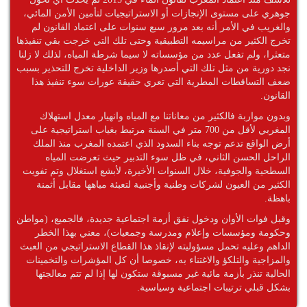
جوهري على مستوى الإنجازات أو الاستراتيجيات لتأمين الأمن المائي،
والغريب في الأمر أنه بعد مرور سبع سنوات على اعتماد القانون لم
تخرج الكثير من مراسيمه التطبيقية وحتى تلك التي خرجت بقي تنفيذها
متعثرا، ولم تفعل عدد من مؤسساته لا سيما شرطة المياه، لذلك لا زلنا
نجد دورية من مثل تلك التي أصدرها وزير الداخلية تخرج للتحذير بسبب
ضعف التساقطات المطرية التي تعري حقيقة عورات سوء تنفيذ هذا
القانون.
وبدون مواربة فالكثير من معاناتنا مع المياه وانهيار معدل استهلاك
المغربي لأقل من 700 متر في السنة مرتبط بغياب استراتيجية على
أرض الواقع تدعم توجه بناء السدود الذي اعتمده المغرب منذ الملك
الراحل الحسن الثاني، في ظل سوء التدبير حيث تعرضت المياه
السطحية والجوفية، خلال السنوات الأخيرة، لأبشع استغلال وتم تفويت
الكثير من العيون لشركات وطنية وأجنبية لتعبئة مياهها مقابل أثمنة
باهظة.
وقبل فوات الأوان ودخول نفق أزمة اجتماعية جديدة، فالجميع، (مواطن
وحكومة ومؤسسات وإعلام ومدرسة وجمعيات)، معني بهذا الخطر
الداهم وعليه تحمل مسؤوليته لإنقاذ هذا القطاع الاستراتيجي من العبث
والمزاجية والتلكؤ والاغتناء به، خصوصا أن كل المؤشرات والتخمينات
الحالية تنذر بأزمة مائية غير مسبوقة ستكون لها إذا لم تتم معالجتها
بشكل قبلي ترتيبات اجتماعية وسياسية.