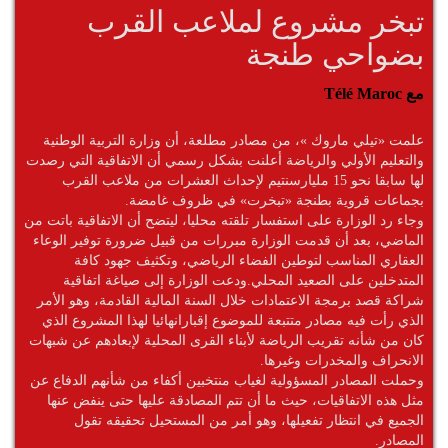
تبخر مشروع لملاعب القرب
بضواحي طنجة
مع Télé Maroc
علمت «تيلي ماروك »، من مصادر مطلعة، أن وزارة التربية الوطنية
والتعليم الأولي والرياضة أعلنت بشكل رسمي أن الاتفاقية التي رصدت
لها سابقا نحو 15 مليارسنتيم لإحداث العشرات من ملاعب القرب
بجماعات قروية بطنجة «تبخرت» في ظروف غامضة.
وجاء رد الوزارة على استفسار تلقته محليا، ليتضح أن الاتفاقية باتت من
الماضي، بعد أن قدمت الوزارة مبررات من قبيل ضرورة توفير الوعاء
العقاري المناسب لتوطين الفضاء الرياضي، وتكثيف جهود كافة
المتدخلين على الصعيد المحلي.ودعت الوزارة إلى صياغة اتفاقية
شراكة قصد برمجة الاعتمادات خلال السنة المالية القادمة، وهو الأمر
الذي رأت فيه مصادر متتبعة للموضوع إقبارانهائيا لهذا المشروع الذي
كان من شأنه تقريب الرياضة لأبناء القرى المحلية لإبعادهم عن شبهات
الانحراف والمخدرات وغيرها.
وحملت المصادر المسؤولية لغياب منتخبين أكفاء من شأنهم الدفاع عن
مثل هذه الاتفاقيات، حيث ما أن تتم المصادقة عليها حتى ينفض عنها
الجميع في انتظار تفعيلها، وهو أمر من المستحيل تحقيقه تقول
المصادر.