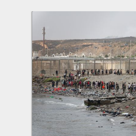
ان
إجرائات أمنية مشددة ترافق
ليلة بيضاء للعناص
احتفالات رأس السنة بالرباط
كيلوغرامات من ا
رأس السنة