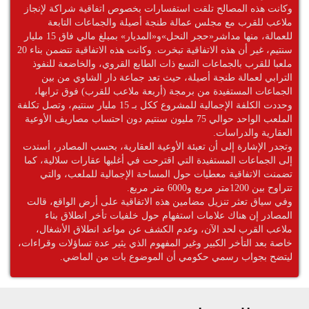
وكانت هذه المصالح تلقت استفسارات بخصوص اتفاقية شراكة لإنجاز
ملاعب للقرب مع مجلس عمالة طنجة أصيلة والجماعات التابعة
للعمالة، منها مداشر«حجر النحل»و«المديار» بمبلغ مالي فاق 15 مليار
سنتيم، غير أن هذه الاتفاقية تبخرت. وكانت هذه الاتفاقية تتضمن بناء 20
ملعبا للقرب بالجماعات التسع ذات الطابع القروي، والخاضعة للنفوذ
الترابي لعمالة طنجة أصيلة، حيث تعد جماعة دار الشاوي من بين
الجماعات المستفيدة من برمجة (أربعة ملاعب للقرب) فوق ترابها،
وحددت الكلفة الإجمالية للمشروع ككل بـ 15 مليار سنتيم، وتصل تكلفة
الملعب الواحد حوالي 75 مليون سنتيم دون احتساب مصاريف الأوعية
العقارية والدراسات.
وتجدر الإشارة إلى أن تعبئة الأوعية العقارية، بحسب المصادر، أسندت
إلى الجماعات المستفيدة التي اقترحت في أغلبها عقارات سلالية، كما
تضمنت الاتفاقية معطيات حول المساحة الإجمالية للملعب، والتي
تتراوح بين 1200متر مربع و6000 متر مربع.
وفي سياق تعثر تنزيل مضامين هذه الاتفاقية على أرض الواقع، قالت
المصادر إن هناك علامات استفهام حول خلفيات تأخر انطلاق بناء
ملاعب القرب لحد الآن، وعدم الكشف عن مواعد انطلاق الأشغال،
خاصة بعد التأخر الكبير وغير المفهوم الذي يثير عدة تساؤلات وقراءات،
ليتضح بجواب رسمي حكومي أن الموضوع بات من الماضي.