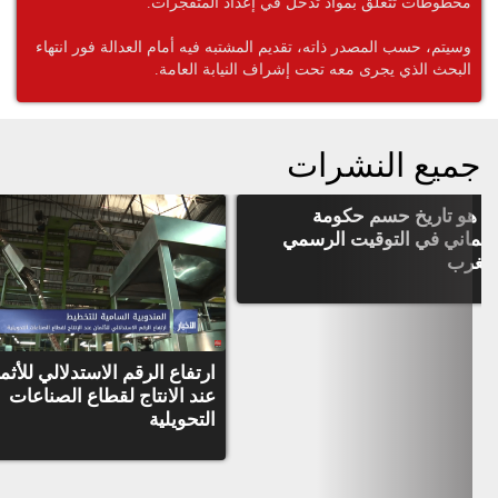
مخطوطات تتعلق بمواد تدخل في إعداد المتفجرات.
وسيتم، حسب المصدر ذاته، تقديم المشتبه فيه أمام العدالة فور انتهاء
البحث الذي يجرى معه تحت إشراف النيابة العامة.
جميع النشرات
ا هو تاريخ حسم حكومة
عثماني في التوقيت الرسمي
لمغرب
ارتفاع الرقم الاستدلالي للأثم
عند الانتاج لقطاع الصناعات
التحويلية