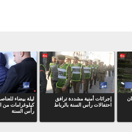
ان
إجرائات أمنية مشددة ترافق
ليلة بيضاء للعناص
احتفالات رأس السنة بالرباط
كيلوغرامات من ا
رأس السنة