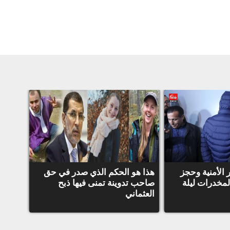
الحقوق
محفوظة
©
TéléMaroc
2021
ر الأمنية وحجز
هذا هو الحكم الذي صدر في حق
لمخدرات ليلة
صاحب تدوينة تمنى فيها ذبح
العثماني