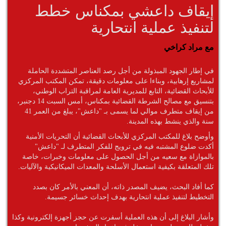
إيقاف داعشي بمكناس خطط
لتنفيذ عملية انتحارية
مع مراد كراخي
في إطار الجهود المبذولة من أجل رصد العناصر المتشددة الحاملة
لمشاريع إرهابية، وبناءا على معلومات دقيقة، تمكن المكتب المركزي
للأبحاث القضائية، التابع للمديرية العامة لمراقبة التراب الوطني،
بتنسيق مع مصالح الشرطة القضائية بمكناس، أمس السبت 14 دجنبر،
من إيقاف متطرف موالي لما يسمى بـ "داعش"، يبلغ من العمر 41
سنة والذي ينشط بهذه المدينة.
وأوضح بلاغ للمكتب المركزي للأبحاث القضائية أن التحريات الأمنية
أكدت ضلوع المشتبه فيه في ترويج للفكر المتطرف لـ "داعش"
بالموازاة مع سعيه من أجل الحصول على معلومات وخبرات، خاصة
تلك المتعلقة بكيفية استعمال الأسلحة والمعدات الميكانيكية والآليات.
كما أفاد البحث، يضيف المصدر ذاته، أن المعني بالأمر كان بصدد
التخطيط لتنفيذ عملية انتحارية بهدف إحداث خسائر جسيمة.
وأشار البلاغ إلى أن هذه العملية أسفرت عن حجز أجهزة إلكترونية وكذا