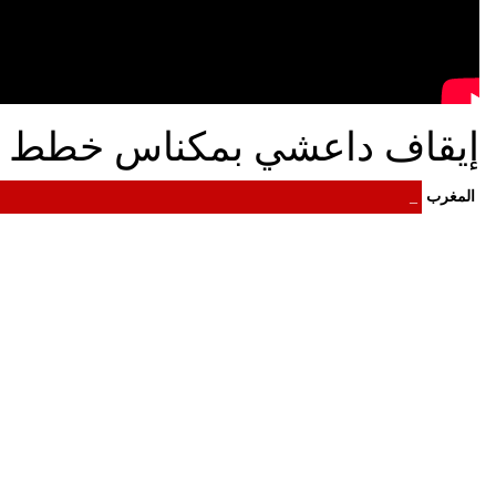
إيقاف داعشي بمكناس خطط لتنف
المغرب
م
_