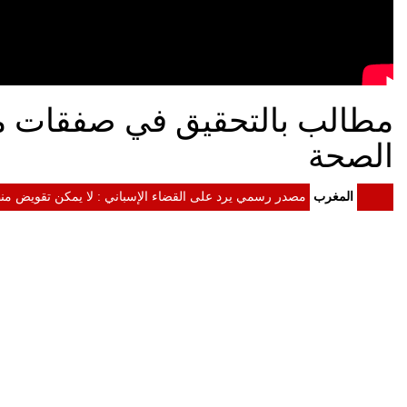
مطالب بالتحقيق في صفقات مشب
الصحة
المغرب
مصدر رسمي يرد على القضاء الإسباني : لا يمكن تقويض منظ
المغرب
الداخلية: معلومات مضللة وشبكات التهريب وراء أحداث سبتة
المغرب
الرئيس الأمريكي دونالد ترامب إلى جلالة الملك : الولايات
المغرب
الملك محمد السادس يستقبل "أسود الأطلس" احتفاء بإنجاز موند
المغرب
الملك محمد السادس يترأس مراسيم الاحتفال بالذكرى 27 لعيد العرش
المغرب
الملك يدعو القطاع المالي إلى تعبئة الموارد المالية لدعم ا
المغرب
الملك محمد السادس : لا أبحث عن مجد شخصي ونتطلع إلى إط
المغرب
خطاب العرش.. المغرب رسخ مكانته كفاعل موثوق واختار تنو