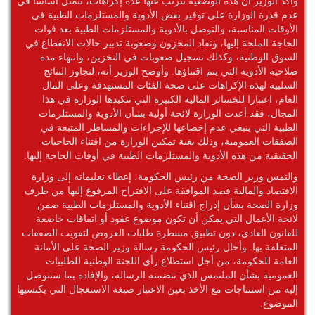
وأكد الوزير أن هذه الوضعية تترتب عنها عدة إكراهات، تتمثل أساسا في
عدم قدرة الوزارة على توفير بعض الأدوية والمستلزمات الطبية في
الأوقات المناسبة، والتوصل بالأدوية والمستلزمات الطبية بعد فوات
الحاجة الملحة إليها، ونفاد المخزون وصعوبة تدبير حالات الانقطاع في
السوق الوطنية، وكذلك تسجيل صعوبات في التخزين، وانتهاء مدة
صلاحية الأدوية التي يتم اقتناؤها. وأوضح الوزير أنه، لتجاوز النتائج
السلبية لهذه الإكراهات على صحة الفئات المستهدفة وعلى المال
العام، اعتبارا للخسائر المالية الكبيرة التي تتكبدها الوزارة في هذا
المجال، فقد أعدت الوزارة لائحة أولية بشأن الأدوية والمستلزمات
الطبية التي ينبغي عدم إخضاعها للإجراءات والمساطر المتبعة في
الصفقات العمومية، وذلك بغية تمكين الوزارة من اقتناء الحاجيات
الحقيقية من هذه الأدوية والمستلزمات الطبية في أوقات الحاجة إليها.
والتمس وزير الصحة من رئيس الحكومة، إعطاء تعليماته إلى وزارة
الاقتصاد والمالية قصد الموافقة على الاقتراح المرفوع إليها من طرف
وزارة الصحة بشأن إدراج اقتناء الأدوية والمستلزمات الطبية ضمن
لائحة الأعمال التي يمكن أن تكون موضوع عقود أو اتفاقات خاضعة
للقانون العادي، دون تطبيق مسطرة طلبات العروض لتفويت الصفقات
المتعلقة بها. وأحال رئيس الحكومة رسالة وزير الصحة على الأمانة
العامة للحكومة، من أجل استطلاع رأي اللجنة الوطنية للطلبيات
العمومية بشأن الملتمس الذي تتضمنه الرسالة، والإفادة بما ستتوصل
إليه من استنتاجات مع الأخذ بعين الاعتبار صبغة الاستعجال التي يكتسيها
الموضوع.