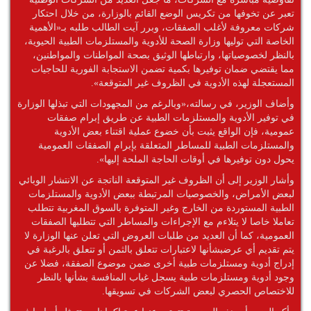
تعبر عن تخوفها من تكريس الوضع القائم بالوزارة، من خلال احتكار
شركات معروفة لأغلب الصفقات، وبرر آيت الطالب طلبه بـ«الأهمية
الخاصة التي توليها وزارة الصحة للأدوية والمستلزمات الطبية الحيوية،
بالنظر لخصوصياتها، وارتباطها الوثيق بصحة المواطنات والمواطنين،
مما يقتضي ضمان توفيرها بكمية تضمن الاستجابة الفورية للحاجيات
المستعجلة لهذه الأدوية في الظروف غير المتوقعة».
وأضاف الوزير، في رسالته،«وبالرغم من المجهودات التي تبذلها الوزارة
في توفير الأدوية والمستلزمات الطبية عن طريق إبرام صفقات
عمومية، فإن الواقع يثبت بأن خضوع عملية اقتناء بعض الأدوية
والمستلزمات الطبية للمساطر المتعلقة بإبرام الصفقات العمومية
يحول دون توفيرها في أوقات الحاجة الملحة إليها».
وأشار الوزير إلى أن الظروف غير المتوقعة الناتجة عن الانتشار الوبائي
لبعض الأمراض، والخصوصيات المرتبطة ببعض الأدوية والمستلزمات
الطبية المستوردة من الخارج وغير المتوفرة بالسوق المغربية تتطلب
تعاملا خاصا لا يتلاءم مع الإجراءات والمساطر التي تتطلبها الصفقات
العمومية، كما أن العديد من طلبات العروض التي تعلن عنها الوزارة لا
يتم تقديم أي عرضبشأنها لاعتبارات تتعلق بالثمن أو تتعلق بالرغبة في
إدراج أدوية ومستلزمات طبية أخرى ضمن موضوع الصفقة، فضلا عن
وجود أدوية ومستلزمات طبية يسجل غياب المنافسة بشأنها بالنظر
للاختصاص الحصري لبعض الشركات في تسويقها.