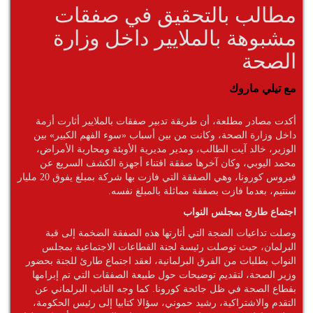
مطالب بالتحقيق في صفقات
مشبوهة بالملايير داخل وزارة
الصحة
مع تيلي ماروك
أكدت مصادر مطلعة، أن طريقة تدبير صفقات بالملايير أثارت أزمة
داخل وزارة الصحة، وكانت من بين أسباب «سوء الفهم الكبير» بين
الوزير، خالد آيت الطالب، ومدير مديرية الأوبئة ومحاربة الأمراض،
محمد اليوبي، وكان آخرها صفقة اقتناء أجهزة الكشف السريع عن
فيروس كورونا، وهي الصفقة التي فازت بها شركة بمبلغ يفوق 20 مليار
سنتيم، بعدما فازت بصفقة مماثلة بالمبلغ نفسه.
اجتماع طارئ بمجلس النواب
وصلت تداعيات الضجة التي أثارتها هذه الصفقة الضخمة إلى قبة
البرلمان، حيث توصلت رئيسة لجنة القطاعات الاجتماعية بمجلس
النواب بطلبات من الفرق البرلمانية، لعقد اجتماع طارئ للجنة بحضور
وزير الصحة، لتقديم توضيحات حول طبيعة الصفقات التي تم إبرامها
بقطاع الصحة في ظل جائحة كورونا. كما وجه النائب البرلماني عن
التقدم والاشتراكية، رشيد حموني، سؤالا كتابيا إلى رئيس الحكومة،