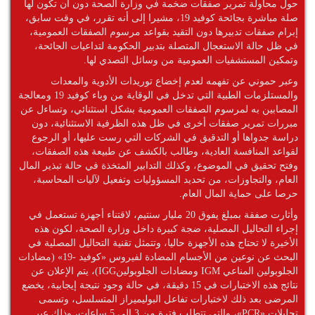
حول محاولة تمرير صفقات ضخمة في وزارة الصحة دون أن تكون لها
صلة مباشرة بجائحة كوفيد 19، مشيرا إلى أنه تقرر، في وقت سابق،
إبرام صفقات تدبيرها دون التقيد بقواعد مرسوم الصفقات العمومية،
في ظل حالة الاستعجال المتصلة بتدبير الحكومة لتداعيات الجائحة،
وتمكين المستشفيات العمومية من وسائل التصدي لها.
وعبر حموني عن تفهمه لعدم إخضاع توريدات الأدوية والمعدات
والمستلزمات الطبية التي تدخل في الوقاية من وباء كوفيد 19 ومعالجة
المصابين به لمرسوم الصفقات العمومية بشكل استثنائي، وتساءل عن
مبررات تمرير صفقات أخرى في ظل هذه الظرفية الاستثنائية، دون
دراسة جدواها أو التدقيق في الشركات التي رست عليها، أو الرجوع
لقواعد المنافسة العادية، وطالب بالكشف عن طبيعة هذه الصفقات،
وفتح تحقيق في الموضوع، وكذلك التدابير المتخذة في حالة تبذير المال
العام، والتجاوزات، من تحديد المسؤوليات وتفعيل لآليات المحاسبة،
حرصا على حماية المال العام.
وأثارت صفقة بمبلغ يفوق 20 مليار سنتيم، لاقتناء أجهزة تستعمل في
إجراء التحاليل المصلية، ضجة كبيرة داخل وزارة الصحة، لكون هذه
الأخيرة لا تحتاج هذه الأجهزة حاليا، وتتمثل تقنية التحاليل المصلية في
البحث عن نوعين من الأجسام المضادة لفيروس «كوفيد -19» (مضادات
الجلوبولين المناعي IGM ومضادات الجلوبولينIGG)، يتم الإعلان عن
نتائج هذه الاختبارات في 15 دقيقة، في حالة وجود نتيجة إيجابية، يخضع
المرضى بعد ذلك لاختبارات تفاعل البوليميراز المتسلسل، وتسمى
تحليلات «PCR»، والتي تتطلب فترة من 3 إلى 5 ساعات، وذلك عبر