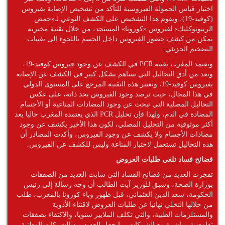
اختبار قياس الحمولة الفيروسية للتأكد من تشخيص الإصابة بفيروس
(كوفيد-19)، ويقوم هذا التشخيص على الكشف النوعي لـ«حمض
الريبونوكليك» لفيروس «كورونا» المستجد، من خلال تقنية مخبرية
تمكن من كشف حضور الفيروس داخل الجسم باللجوء إلى تقنيات
التضخيم الجزيئي.
ويعتمد المغرب تقنية PCR في الكشف عن وجود فيروس كوفيد-19،
ويعد من أدق التحاليل التي تساهم بشكل كبير في الكشف عن الإصابة
بفيروس كوفيد-19، وتعتبر هذه التقنية المرجع على المستوى الدولي
في هذا المجال، حيث ترصد وجود الفيروس بحد ذاته، على عكس
التحاليل المصلية التي تبحث عن وجود المضادات المناعية أو الأجسام
المضادة في الدم، ولهذا فإن تحليل PCR الذي يعتمده المغرب حاليا يعد
أكثر موثوقية من التحليل المصلي، لكون هذا الأخير يكشف عن وجود
مضادات الأجسام ولا يكشف عن وجود الفيروس، وأكدت المصادر أن
هذه التحاليل تستعمل لاختبار المناعة وليس للكشف عن الفيروس.
فضائح فساد تلغي طلبات العروض
تفجرت العديد من فضائح الفساد التي شابت العديد من الصفقات
بوزارة الصحة، وسبق للوزير آيت الطالب أن وجه رسالة إلى رئيس
الحكومة، سعد الدين العثماني، قبل ظهور وباء كورونا بالمغرب، طلب
من خلالها التخلي نهائيا عن طلبات العروض لاقتناء الأدوية
والمستلزمات الطبية، والتي تكلف الملايير سنويا، والاكتفاء بصفقات
تفاوضية مباشرة مع الشركات، ما جعل العديد من الشركات الوطنية