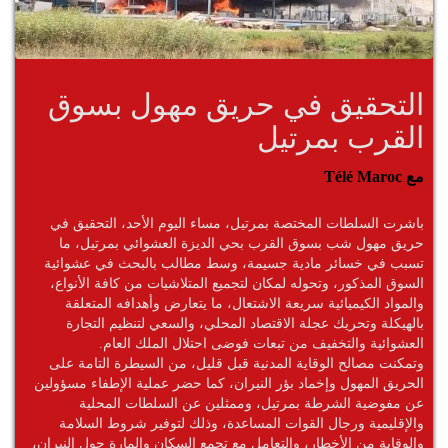
التحقيق في حريق مهول بسوق
القرب بمرتيل
مع Télé Maroc
باشرت السلطات المختصة بمرتيل، مساء اليوم الأحد، التحقيق في
حريق مهول شب بسوق القرب بحي الديزة العشوائي بمرتيل، ما
تسبب في خسائر مادية جسيمة، وسط مطالب بالبحث في عشوائية
السوق المذكور، وتحوله لمكان لتجميع المتلاشيات من كافة الأنواع،
والمواد الكيميائية سريعة الاشتعال، ما يتعارض وأهدافه المتعلقة
بالهيكلة وتحريك عجلة الاقتصاد المحلي، والسعي لتنظيم التجارة
العشوائية والتخفيف من تبعات فوضى احتلال الملك العام.
وتمكنت مصالح الوقاية المدنية قبل قليل، من السيطرة التامة على
الحريق المهول وإخماد بؤر النيران، كما حضر عملية الإطفاء مسؤولين
عن مفوضية الشرطة بمرتيل، وممثلين عن السلطات المحلية
والإقليمية ورجال القوات المساعدة، وذلك لتوفير شروط السلامة
والوقاية من الأخطار، والتعامل مع تجمع السكان والمارة حول النيران،