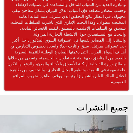
ومبادرة العديد من الشباب للتدخل والمساعدة في عمليات الإطفاء.
وحسب مصادر مطلعة فإن أسباب اندلاع النيران بشكل مفاجئ تبقى
مجهولة، في انتظار نتائج التحقيق الذي تشرف عليه النيابة العامة
المختصة بتطوان، وكذا البحث الإداري الذي باشرته السلطات المحلية،
بتنسيق مع السلطات الإقليمية بالمضيق، لتقييم الخسائر المادية،
والبحث مع المستفيدين حول الأنشطة التجارية المزاولة.
واستنادا إلى المصادر نفسها فإن عشوائية السوق المذكور داخل أكبر
حي عشوائي بمرتيل، سبق وأثارت جدلا واسعا، بخصوص التعارض مع
أهداف أسواق القرب، التي دعمتها المبادرة الوطنية للتنمية البشرية
بالعديد من المناطق بجهة طنجة - تطوان - الحسيمة، وتسعى من خلالها
مصالح وزارة الداخلية لهيكلة الأسواق بالأحياء والمدن، والدفع بها لتكون
حلقة مهمة في التنمية، وتنظيم المجال التجاري، والتخفيف من ظاهرة
احتلال الملك العام بالشوارع الرئيسية ووقف ظاهرة تخريب المرافق
العمومية.
جميع النشرات