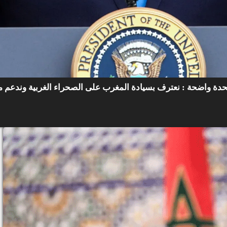
متحدة واضحة : نعترف بسيادة المغرب على الصحراء الغربية وندعم مق