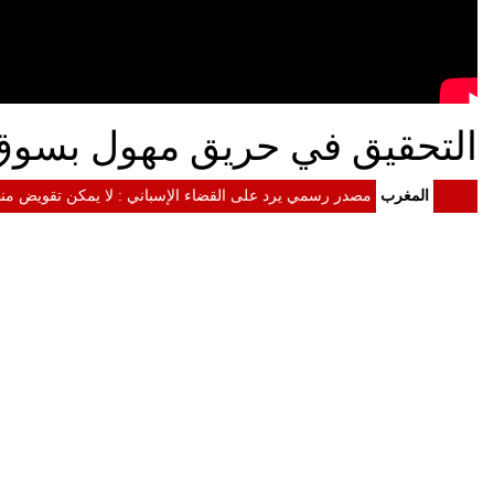
التحقيق في حريق مهول بسوق
المغرب
مصدر رسمي يرد على القضاء الإسباني : لا يمكن تقويض منظ
المغرب
الداخلية: معلومات مضللة وشبكات التهريب وراء أحداث سبتة
المغرب
الرئيس الأمريكي دونالد ترامب إلى جلالة الملك : الولايات
المغرب
الملك محمد السادس يستقبل "أسود الأطلس" احتفاء بإنجاز موند
المغرب
الملك محمد السادس يترأس مراسيم الاحتفال بالذكرى 27 لعيد العرش
المغرب
الملك يدعو القطاع المالي إلى تعبئة الموارد المالية لدعم ا
المغرب
الملك محمد السادس : لا أبحث عن مجد شخصي ونتطلع إلى إط
المغرب
خطاب العرش.. المغرب رسخ مكانته كفاعل موثوق واختار تنو
المغرب
الملك محمد السادس: المغرب دخل مرحلة فاصلة ونسبة النمو مرشحة ل
المغرب
البام" يكشف لائحة مرشحيه للتشريعيات