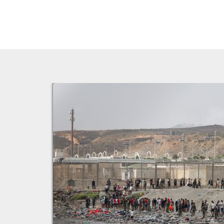
المغرب
الملك محمد السادس: المغرب دخل مرحلة فاصلة ونسبة النمو مرشحة ل
المغرب
البام" يكشف لائحة مرشحيه للتشريعيات