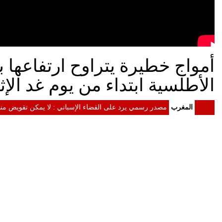
الأطلسية ابتداء من يوم غد الإث
المغرب
مصدر رسمي يرد على القضاء الإسباني : لا يمكن تقويض منظ
المغرب
الداخلية: معلومات مضللة وشبكات التهريب وراء أحداث سبتة
المغرب
الرئيس الأمريكي دونالد ترامب إلى جلالة الملك : الولايات
المغرب
الملك محمد السادس يستقبل "أسود الأطلس" احتفاء بإنجاز موند
المغرب
الملك محمد السادس يترأس مراسيم الاحتفال بالذكرى 27 لعيد العرش
المغرب
الملك يدعو القطاع المالي إلى تعبئة الموارد المالية لدعم ا
المغرب
الملك محمد السادس : لا أبحث عن مجد شخصي ونتطلع إلى إط
المغرب
خطاب العرش.. المغرب رسخ مكانته كفاعل موثوق واختار تنو