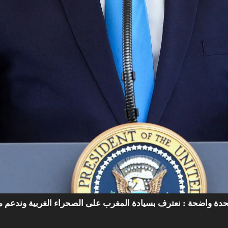
متحدة واضحة : نعترف بسيادة المغرب على الصحراء الغربية وندعم مق