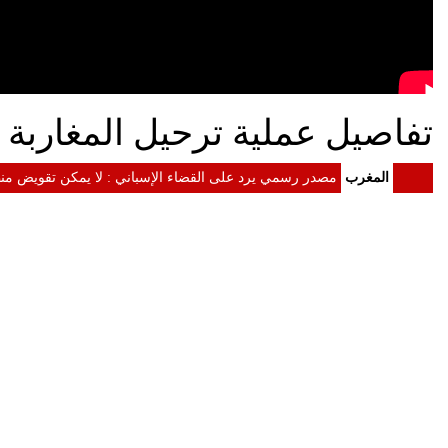
تفاصيل عملية ترحيل المغاربة ا
المغرب
مصدر رسمي يرد على القضاء الإسباني : لا يمكن تقويض منظ
المغرب
الداخلية: معلومات مضللة وشبكات التهريب وراء أحداث سبتة
المغرب
الرئيس الأمريكي دونالد ترامب إلى جلالة الملك : الولايات
المغرب
الملك محمد السادس يستقبل "أسود الأطلس" احتفاء بإنجاز موند
المغرب
الملك محمد السادس يترأس مراسيم الاحتفال بالذكرى 27 لعيد العرش
المغرب
الملك يدعو القطاع المالي إلى تعبئة الموارد المالية لدعم ا
المغرب
الملك محمد السادس : لا أبحث عن مجد شخصي ونتطلع إلى إط
المغرب
خطاب العرش.. المغرب رسخ مكانته كفاعل موثوق واختار تنو
المغرب
الملك محمد السادس: المغرب دخل مرحلة فاصلة ونسبة النمو مرشحة ل
المغرب
البام" يكشف لائحة مرشحيه للتشريعيات