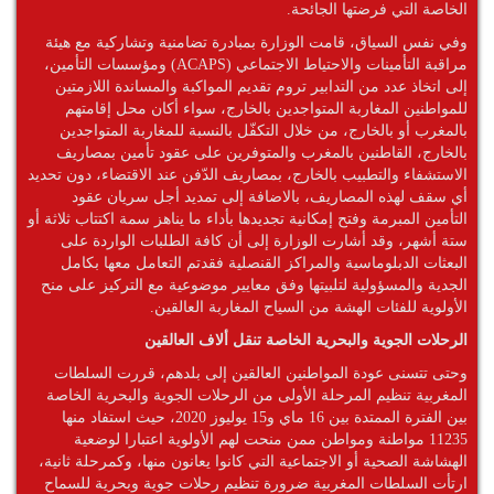
الخاصة التي فرضتها الجائحة.
وفي نفس السياق، قامت الوزارة بمبادرة تضامنية وتشاركية مع هيئة
مراقبة التأمينات والاحتياط الاجتماعي (ACAPS) ومؤسسات التأمين،
إلى اتخاذ عدد من التدابير تروم تقديم المواكبة والمساندة اللازمتين
للمواطنين المغاربة المتواجدين بالخارج، سواء أكان محل إقامتهم
بالمغرب أو بالخارج، من خلال التكفّل بالنسبة للمغاربة المتواجدين
بالخارج، القاطنين بالمغرب والمتوفرين على عقود تأمين بمصاريف
الاستشفاء والتطبيب بالخارج، بمصاريف الدّفن عند الاقتضاء، دون تحديد
أي سقف لهذه المصاريف، بالاضافة إلى تمديد أجل سريان عقود
التأمين المبرمة وفتح إمكانية تجديدها بأداء ما يناهز سمة اكتتاب ثلاثة أو
ستة أشهر، وقد أشارت الوزارة إلى أن كافة الطلبات الواردة على
البعثات الدبلوماسية والمراكز القنصلية فقدتم التعامل معها بكامل
الجدية والمسؤولية لتلبيتها وفق معايير موضوعية مع التركيز على منح
الأولوية للفئات الهشة من السياح المغاربة العالقين.
الرحلات الجوية والبحرية الخاصة تنقل ألاف العالقين
وحتى تتسنى عودة المواطنين العالقين إلى بلدهم، قررت السلطات
المغربية تنظيم المرحلة الأولى من الرحلات الجوية والبحرية الخاصة
بين الفترة الممتدة بين 16 ماي و15 يوليوز 2020، حيث استفاد منها
11235 مواطنة ومواطن ممن منحت لهم الأولوية اعتبارا لوضعية
الهشاشة الصحية أو الاجتماعية التي كانوا يعانون منها، وكمرحلة ثانية،
ارتأت السلطات المغربية ضرورة تنظيم رحلات جوية وبحرية للسماح