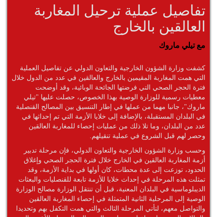
تفاصيل عملية ترحيل المغاربة
العالقين بالخارج
مع تيلي ماروك
كشفت وزارة الشؤون الخارجية والتعاون الدولي عن تفاصيل العملية
التي همت المغاربة المقيمين بالخارج والعالقين في عدد من الدول خلال
فترة الحجر الصحي التي فرضتها الجائحة الوبائية، وقد أوضحت
معطيات رسمية للوزارة الوصية بهذا الخصوص، حصلت عليها "تيلي
ماروك"، جانبا مهما من عملها في إطار التنسيق بين المصالح القنصلية
في البلدان المستقبلة، بالإضافة إلى خلايا الأزمة التي تم إحداثها في
عدد من البلدان، وما تلا ذلك من عمليات إحصاء للمغاربة العالقين
وحصر لهم قبل الشروع في عملية تنقيلهم.
وحسب وزارة الشؤون الخارجية والتعاون الدولي، فإن مرحلة تدبير
أزمة المغاربة العالقين في الخارج خلال فترة الحجر الصحي وإغلاق
الحدود، توزعت إلى عدة محطات، كان أولها في بداية الأزمة، وقد
تمثلت هذه المرحلة في إحداث خلايا للأزمة تابعة للقنصليات والبعثات
الديبلوماسية في البلدان المعنية، قبل أن تنتقل الوزارة مصالح الوزارة
الوصية إلى المرحلية الثانية المتمثلة في إحصاء المغاربة العالقين
والتواصل معهم، لتأتي المرحلة الثالث والتي همت التكفل بهم وتحديدا