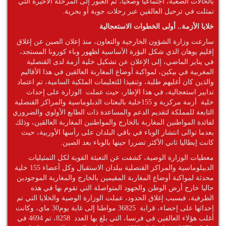
بالحالات الصعبة، اجتماعيا وصحيا، تم العبور إلى المرحلة الأخيرة التي
تمثلت في ترحيل العالقين عبر رحلات جوية أو بحرية.
خلايا الأزمة.. أولى الخطوات الاستعجالية
سارعت وزارة الشؤون الخارجية والتعاون، منذ إعلان الصين عن إغلاق
إقليم يوهان الذي شكل البؤرة الأساسية لظهور وباء كورونا المستجد،
في يناير الماضي، إلى الإعلان عن تشكيل خلية أزمة لدى القنصلية
المغربية في بيكين، لمواكبة أوضاع المغاربة العالقين في هذا الأقاليم
والذين كان أغلبهم طلبة، وتنفيذا للتعليمات الملكية السامية، تم اعتماد
تدابير استعجالية، في هذا الإطار، حيث عملت الوزارة على إحداث
خلية أزمة مركزية و 155خلية بالبعثات الدبلوماسية والمراكز القنصلية
التابعة للمملكة لتقديم الدعم والمساعدة ذات الطابع الأولوي والضروري
لفائدة المواطنين المغاربة بالخارج والمواطنين المغاربة العالقين، وذلك
بعدما توالى انتشار الوباء في باقي البلدان على رأسها الأوربية، حيث
كانت إيطاليا ثاني الأكثر تضررا حينها بالوباء بعد الصين.
معطيات الوزارة الوصية، كشفت عن التعبئة القوية لكل التمثيليات
الديبلوماسية والمراكز القنصلية ببلدان الاستقبال وكل أعضاء 155 خلية
محدثة لمواكبة أوضاع المغاربة المقيمين بالخارج والمغاربة الموجودين
حاليا خارج أرض الوطن والجهود المتواصلة التي تقوم بها في هذه
الظرفية، فبسبب إغلاق الحدود، عملت الوزارة الوصية والخلايا التي تم
إحداثها على إحصاء، قرابة 36825 مواطنا إلى غاية يوم30 ماي، وكانت
أغلب هؤلاء العالقين في فرنسا، التي بلغ بها العدد 8258، تم 4694 في