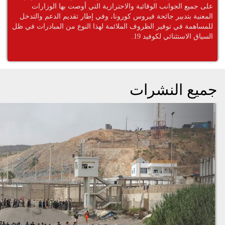
على جميع الجوانب الوقائية والاحترازية التي أوصت بها الوزارات
المعنية بتدبير جائحة فيروس كورونا، وفي إطار تقديم الدعم والتدخل
للمساهمة في توفير الظروف الملائمة لهذا النوع من المبادرات في ظل
السياق الاستثنائي لكوفيد 19.
جميع النشرات