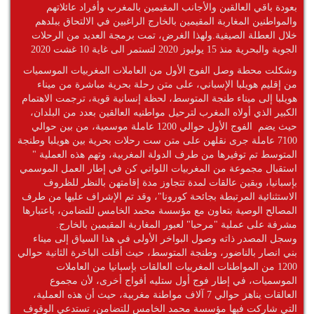
بعودة باقي العالقين والأجانب المقيمين بالمغرب وأفراد عائلاتهم
والمواطنين المغاربة المقيمين بالخارج الراغبين في الالتحاق ببلدهم
خلال العطلة الصيفية.ولهذا الغرض، تمت برمجة العديد من الرحلات
الجوية والبحرية منذ 15 يوليوز 2020 لتستمر الى غاية 10 غشت 2020
وشكلت محطة وصل الفوج الأول من العاملات المغربيات الموسميات
من إقليم هويلبا الإسباني، على متن رحلة بحرية مباشرة من ميناء
هويلبا إلى ميناء طنجة المتوسط، لحظة إنسانية قوية، ترجمت الاهتمام
الكبير الذي أولاه المغرب لترحيل مواطنيه العالقين بعدد من البلدان،
حيث يضم الفوج الأول حوالي 1200 عاملة موسمية، من بين حوالي
7100 عاملة جرى نقلهن على متن ست رحلات بحرية بين هويلبا وطنجة
المتوسط تم توفيرها من طرف الدولة المغربية، وتهم هذه العملية "
استقبال مجموعة من المغربيات اللواتي كن في إطار العمل الموسمي
بإسبانيا، وبقين عالقات لمدة تتجاوز مدة إقامتهن بالنظر للظروف
الاستثنائية المرتبطة بجائحة كورونا"، وقد تم الإشراف عليها من طرف
المصالح الوصية بتعاون مع مؤسسة محمد الخامس للتضامن، باعتبارها
مشرفة على عملية "مرحبا" لعبور المغاربة المقيمين بالخارج.
وسجل المصدر ذاته وصول البواخر الأولى في هذا السياق إلى ميناء
بني انصار بالناضور، وطنجة المتوسط، حيث أقلت الباخرة الثانية حوالي
1200 من المواطنات المغربيات العالقات بإسبانيا من العاملات
الموسميات، في إطار فوج أول ستليه أفواج أخرى، لأن مجموع
العالقات يناهز حوالي 7 آلاف مواطنة مغربية، حيث أن هذه العملية،
التي شاركت فيها مؤسسة محمد الخامس للتضامن، تستدعي الوقوف