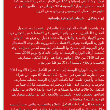
تركيا، و3672 في إسبانيا و1229 في الإمارات العربية المتحدة، كما
أحصت مصالح الوزارة الوصية 9034 مواطن من العالقين بالجزائر،
جلهم من العمال الموسميين ومريدي بعض الزوايا.
إيواء وتكفل .. خدمات اجتماعية وإنسانية
وقد باشرت البعثات الدبلوماسية والمراكز القنصلية بعد تسجيل
المغاربة العالقين، بحصر لوائح الراغبين في الاستفادة من التكفل فيما
يخص الإيواء والتغذية والعلاج والاستشفاء قبل أن ترفع هذه اللوائح
للوزارة للموافقة وتوفير الاعتمادات الضرورية على وجه الاستعجال
وفق المرونة التي تسمح بها المساطر القانونية لتدبير الميزانية، وقد
كشفت أرقام الوزارة الوصية أنه وإلى غاية فاتح يونيو 2020، تمت
مواكبة 7189 من خلال إيوائهم وغذاءهم، وكذا التكفل بمصاريف
التطبيب والعلاج بالنسبة ل 319 مواطنا يتوزعون.
كما أشارت الوزارة الوصية إلى أنه قد تم التكفل بشراء الأدوية لـ300
من المغاربة العالقين في الخارج، كما استفاذ 60 منهم من شراء
مُعِدات وأجهزة طبية، كما تكفلت الوزارة الوصية بتغطية مصاريف
فحوصات وتحاليل لدى أطباء ومختبرات متخصصة لـ104، فيما تم
التكفل بـ5 حالات لفائدتها بعمليات جراحية، وأيضا 5حالات تم التكفل
لصالحها بحصص العلاج الكيميائي والأشعة، كما تم التكفل بمصاريف
الولادة لفائدة 4 مواطنات.
وبالإضافة إلى إجراءات التكفل بالعلاج والتطبيب، والتي بدت أساسية
خلال هذه الفترة المرتبطة أساسا بجائحة وبائية، فقد أشارت الوزارة