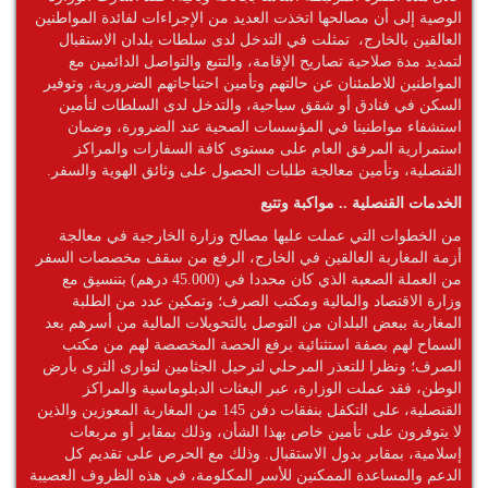
الوصية إلى أن مصالحها اتخذت العديد من الإجراءات لفائدة المواطنين
العالقين بالخارج، تمثلت في التدخل لدى سلطات بلدان الاستقبال
لتمديد مدة صلاحية تصاريح الإقامة، والتتبع والتواصل الدائمين مع
المواطنين للاطمئنان عن حالتهم وتأمين احتياجاتهم الضرورية، وتوفير
السكن في فنادق أو شقق سياحية، والتدخل لدى السلطات لتأمين
استشفاء مواطنينا في المؤسسات الصحية عند الضرورة، وضمان
استمرارية المرفق العام على مستوى كافة السفارات والمراكز
القنصلية، وتأمين معالجة طلبات الحصول على وثائق الهوية والسفر.
الخدمات القنصلية .. مواكبة وتتبع
من الخطوات التي عملت عليها مصالح وزارة الخارجية في معالجة
أزمة المغاربة العالقين في الخارج، الرفع من سقف مخصصات السفر
من العملة الصعبة الذي كان محددا في (45.000 درهم) بتنسيق مع
وزارة الاقتصاد والمالية ومكتب الصرف؛ وتمكين عدد من الطلبة
المغاربة ببعض البلدان من التوصل بالتحويلات المالية من أسرهم بعد
السماح لهم بصفة استثنائية برفع الحصة المخصصة لهم من مكتب
الصرف؛ ونظرا للتعذر المرحلي لترحيل الجثامين لتوارى الثرى بأرض
الوطن، فقد عملت الوزارة، عبر البعثات الدبلوماسية والمراكز
القنصلية، على التكفل بنفقات دفن 145 من المغاربة المعوزين والذين
لا يتوفرون على تأمين خاص بهذا الشأن، وذلك بمقابر أو مربعات
إسلامية، بمقابر بدول الاستقبال. وذلك مع الحرص على تقديم كل
الدعم والمساعدة الممكنين للأسر المكلومة، في هذه الظروف العصيبة