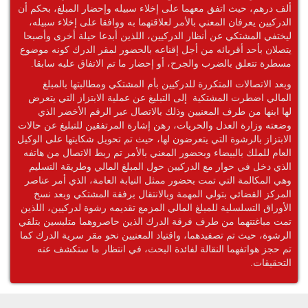
ألف درهم، حيث اتفق معهما على إخلاء سبيله وإحضار المبلغ، بحكم أن
الدركيين يعرفان المعني بالأمر لعلاقتهما به ووافقا على إخلاء سبيله،
ليختفي المشتكي عن أنظار الدركيين، اللذين أبدعا حيلة أخرى وأصبحا
يتصلان بأحد أقربائه من أجل إقناعه بالحضور لمقر الدرك كونه موضوع
مسطرة تتعلق بالضرب والجرح، أو إحضار ما تم الاتفاق عليه سابقا.
وبعد الاتصالات المتكررة للدركيين بأم المشتكي ومطالبتها بالمبلغ
المالي اضطرت المشتكية إلى التبليغ عن عملية الابتزاز التي يتعرض
لها ابنها من طرف المعنيين وذلك بالاتصال عبر الرقم الأخضر الذي
وضعته وزارة العدل والحريات، رهن إشارة المرتفقين للتبليغ عن حالات
الابتزاز بالرشوة التي يتعرضون لها، حيث تم تحويل شكايتها على الوكيل
العام للملك بالبيضاء وبحضور المعني بالأمر تم ربط الاتصال من هاتفه
الذي دخل في حوار مع الدركيين حول المبلغ المالي وطريقة التسليم
وهي المكالمة التي تمت بحضور ممثل النيابة العامة، الذي أمر عناصر
المركز القضائي بتولي المهمة وبالانتقال برفقة المشتكي وبعد نسخ
الأوراق التسلسلية للمبلغ المالي المزمع تقديمه رشوة لدركيين، اللذين
تمت مباغتتهما من طرف فرقة الدرك الذين حاصروهما متلبسين بتلقي
الرشوة، حيث تم تصفيدهما، واقتياد المعنيين نحو مقر سرية الدرك كما
تم حجز هواتفهما النقالة لفائدة البحث، في انتظار ما ستكشف عنه
التحقيقات.