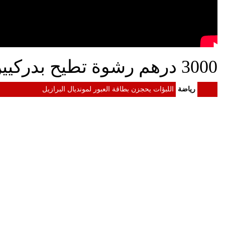
3000 درهم رشوة تطيح بدركيين بمركز دار بوعزة
رياضة
اللبؤات يحجزن بطاقة العبور لمونديال البرازيل
المغرب
النيابة العامة تخضع سيدة لبحث قضائي بالعرائش بسبب تصر
المغرب
كولومبيا تعلن تغييرا في موقفها وتعترف بسيادة المغرب عل
المغرب
مصدر رسمي يرد على القضاء الإسباني : لا يمكن تقويض منظ
المغرب
الداخلية: معلومات مضللة وشبكات التهريب وراء أحداث سبتة
المغرب
الرئيس الأمريكي دونالد ترامب إلى جلالة الملك : الولايات
المغرب
الملك محمد السادس يستقبل "أسود الأطلس" احتفاء بإنجاز موند
المغرب
الملك محمد السادس يترأس مراسيم الاحتفال بالذكرى 27 لعيد العرش
المغرب
الملك يدعو القطاع المالي إلى تعبئة الموارد المالية لدعم ا
المغرب
الملك محمد السادس : لا أبحث عن مجد شخصي ونتطلع إلى إط