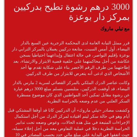
3000 درهم رشوة تطيح بدركيين
بمركز دار بوعزة
مع تيلي ماروك
قرر ممثل النيابة العامة لدى المحكمة الزجرية عين السبع بالدار
البيضاء، أول أمس السبت، متابعة دركيين يعملان بالمركز الترابي دار
بوعزة بإقليم النواصر، في حالة اعتقال وإيداعهما احتياطيا بسجن
عكاشة من أجل محاكمتهما على خلفية قضية الابتزاز والارتشاء، بعد
إطاحتهما من طرف الرقم الأخضر بناء على شكاية تقدم بها أحد
الأشخاص الذي ادعى أنه يتعرض للابتزاز من طرف الدركيين.
وكانت عناصر الدرك الملكي بالمركز القضائي لسرية 2 مارس بالدار
البيضاء، قد أوقفت الدركيين، متلبسين بتسلم مبلغ 3000 درهم عبارة
عن رشوة مقابل تمكين أحد المواطنين الذي كان موضوع مسطرة
السكر العلني من عدم وضعه بالحراسة النظرية.
وكشفت مصادر «تيلي ماروك» أن الدركيين كانا قد أوقفا المشتكي قبل
أيام وهو في حالة سكر ليتم اقتياده لمركز الدرك من أجل استكمال
الإجراءات المتبعة في مثل هذه الحالات، وعوض وضعه تحت تدابير
الحراسة النظرية دخلا في عملية التفاوض معه من أجل إخلاء سبيله،
حيث اتفقوا في البداية على مبلغ مالي حدد بحسب المصادر في 10