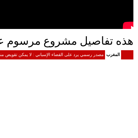
هذه تفاصيل مشروع مرسوم عم
المغرب
مصدر رسمي يرد على القضاء الإسباني : لا يمكن تقويض منظ
المغرب
الداخلية: معلومات مضللة وشبكات التهريب وراء أحداث سبتة
المغرب
الرئيس الأمريكي دونالد ترامب إلى جلالة الملك : الولايات
المغرب
الملك محمد السادس يستقبل "أسود الأطلس" احتفاء بإنجاز موند
المغرب
الملك محمد السادس يترأس مراسيم الاحتفال بالذكرى 27 لعيد العرش
المغرب
الملك يدعو القطاع المالي إلى تعبئة الموارد المالية لدعم ا
المغرب
الملك محمد السادس : لا أبحث عن مجد شخصي ونتطلع إلى إط
المغرب
خطاب العرش.. المغرب رسخ مكانته كفاعل موثوق واختار تنو
المغرب
الملك محمد السادس: المغرب دخل مرحلة فاصلة ونسبة النمو مرشحة ل
المغرب
البام" يكشف لائحة مرشحيه للتشريعيات