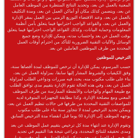
المعنية بالعمل عن بعد، وتحديد النتائج المنتظرة من الموظف العامل
عن بعد، ويتضمن كذلك مكان أو أماكن العمل عن بعد، ومدة التكليف
بالعمل عن بعد، وعند الاقتضاء التوزيع الزمني بين العمل بمقر الإدارة
والعمل عن بعد، والقواعد الواجب احترامها فيما يتعلق بأمن أنظمة
المعلومات وحماية البيانات، وكذلك القواعد الواجب احترامها فيما يتعلق
بوقت العمل عن بعد واحتساب مدته، ويمكن للإدارة وضع جميع
الوسائل والآليات التقنية الضرورية للتأكد من احترام أوقات العمل
المحددة من طرف الموظفين العاملين عن بعد.
الترخيص للموظفين
حسب المرسوم، يمكن للإدارة أن ترخص للموظف لمدة أقصاها سنة،
وفق الكيفيات والشروط المشار إليها سابقا، بمزاولة العمل عن بعد،
بناء على طلب مكتوب منه، يحدد فيه مبررات ودواعي الطلب لمزاولة
العمل عن بعد، وفي هذه الحالة تقوم الإدارة بتقييم مدى توافق الطلب
مع طبيعة المهام والواجبات والأنشطة الممارسة من طرف الموظف
المعني ومع مصلحة الإدارة، وكذا مطابقة التجهيزات المتوفرة لديه
للمواصفات التقنية المحددة من طرفها في حالات تنظيم العمل عن بعد،
ويمكن تجديد الترخيص لمدة لا تتجاوز سنة بناء على طلب مكتوب
يوجهه الموظف إلى الإدارة 60 يوما قبل انقضاء مدة الترخيص السابق.
وتقوم الإدارة عند انتهاء مدة كل ترخيص بتقييم عمل الموظف عن بعد
ومدى تحقيقه للنتائج المحددة، وتراعي نتيجة هذا التقييم في تجديد
الترخيص له للعمل عن بعد، ويمكن إنهاء العمل، في أي وقت، بقرار