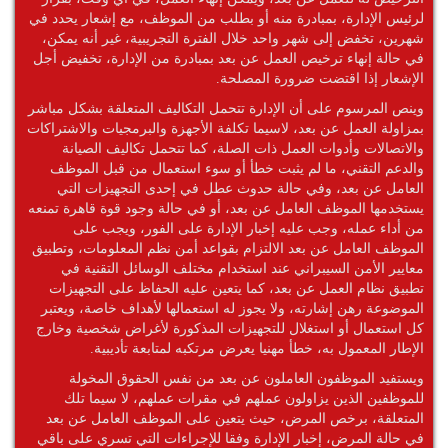
لرئيس الإدارة، بمبادرة منه أو بطلب من الموظف، مع إشعار يحدد في
شهرين، تخفض إلى شهر واحد خلال الفترة التجريبية، غير أنه يمكن،
في حالة إنهاء ترخيص العمل عن بعد بمبادرة من الإدارة، تخفيض أجل
الإشعار إذا اقتضت ضرورة المصلحة.
وينص المرسوم على أن الإدارة تتحمل التكاليف المتعلقة بشكل مباشر
بمزاولة العمل عن بعد، لاسيما تكلفة الأجهزة والبرمجيات والاشتراكات
والاتصالات وأدوات العمل ذات الصلة، كما تتحمل تكاليف الصيانة
والدعم التقني، ما لم يثبت خطأ أو سوء استعمال من قبل الموظف
العامل عن بعد، وفي حالة حدوث عطل في إحدى التجهيزات التي
يستخدمها الموظف العامل عن بعد، أو في حالة وجود قوة قاهرة تمنعه
من أداء عمله، وجب عليه إخبار الإدارة على الفور، ويجب على
الموظف العامل عن بعد الالتزام بقواعد أمن نظم المعلومات، وتطبيق
معايير الأمن السيبراني عند استخدام مختلف الوسائل التقنية في
تطبيق نظام العمل عن بعد، كما يتعين عليه الحفاظ على التجهيزات
الموضوعة رهن إشارته، ولا يجوز له استعمالها لأهداف خاصة، ويعتبر
كل استعمال أو استغلال للتجهيزات المذكورة لأغراض شخصية وخارج
الإطار المعمول به، خطأ مهنيا يعرض مرتكبه لمتابعة تأديبية.
ويستفيد الموظفون العاملون عن بعد من نفس الحقوق المخولة
للموظفين الذين يزاولون عملهم في مقرات عملهم، لا سيما تلك
المتعلقة، برخص المرض، حيث يتعين على الموظف العامل عن بعد
في حالة المرض، إخبار الإدارة وفقا للإجراءات التي تسري على باقي