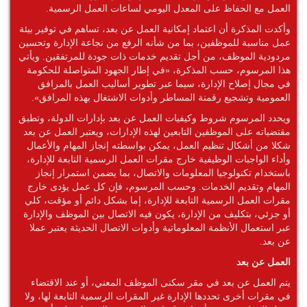
العمل مع الحفاظ على المعدل اليومي لساعات العمل الرسمية.
وأكدت المذكرة أن اعتماد إمكانية العمل عن بعد، تساهم في توفير بيئة
عمل مناسبة للموظفين، بما من شأنه الرفع من نجاعة الإدارة وتحسين
مردودية الموظف، من أجل تقديم خدمات ذات جودة للمرتفقين. ويأتي
هذا المرسوم، حسب المذكرة، «في إطار الجهود المتواصلة للحكومة
في مجال إصلاح الإدارة، سيما عبر تطوير أساليب العمل بالمرافق
العمومية وتشجيع رقمنة المساطر وأدوات الاشتغال بهذه المرافق».
ويحدد المرسوم شروط وكيفيات العمل عن بعد بإدارات الدولة، وتطبق
مقتضياته على الموظفين التابعين لهذه الإدارات، ويعتبر العمل عن بعد
شكلا من أشكال تنظيم العمل، يمكن بواسطته إنجاز المهام والأعمال
وأداء الواجبات الوظيفية خارج مقرات العمل الرسمية التابعة للإدارة،
باستخدام تكنولوجيا المعلومات والاتصال، بما يضمن استمرار إنجاز
المهام وتقديم الخدمات. وحسب المرسوم، فإن كل عمل يؤدى خارج
مقرات العمل الرسمية التابعة للإدارة، إما بشكل دائم أو مؤقت، كلي
أو جزئي، بتكليف من الإدارة، يكون فيه الاتصال بين الموظف والإدارة
عبر استعمال الأنظمة المعلوماتية وأدوات الاتصال الحديثة يعتبر عملا
عن بعد.
العمل عن بعد
يتم العمل عن بعد في مقر سكنى الموظف المعني، أو عند الاقتضاء
في مقرات أخرى تحددها الإدارة غير المقرات الرسمية التابعة لها، ولا