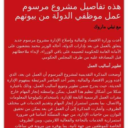
هذه تفاصيل مشروع مرسوم
عمل موظفي الدولة من بيوتهم
مع تيلي ماروك
أعدت وزارة الاقتصاد والمالية وإصلاح الإدارة مشروع مرسوم جديد
يتعلق بالعمل عن بعد بإدارات الدولة، أحاله الوزير محمد بنشعبون على
الأمانة العامة للحكومة لتعميمه على باقي الوزراء، لإبداء ملاحظاتهم
قبل المصادقة عليه من طرف المجلس الحكومي.
تطوير أساليب العمل
أوضحت المذكرة التقديمية لمشروع المرسوم أن العمل عن بعد، الذي
أعده وزير الاقتصاد والمالية، يعتبر أحد العناصر المرتبطة بمفهوم الإدارة
الحديثة، حيث يندرج ضمن تطوير وتنويع أساليب العمل، وذلك باعتباره
شكلا من أشكال تنظيم هذا العمل، يمكن بواسطته إنجاز المهام خارج
مقرات العمل الرسمية التابعة للإدارة، باستخدام تكنولوجيا المعلومات
والاتصال، بما يضمن استمرار إنجاز المهام وتقديم الخدمات في مختلف
الظروف، وأشارت المذكرة إلى أن العمل عن بعد يمكن من تحقيق
التوازن بين حاجيات الإدارة، من جهة، المتمثّلة أساسا في ضرورة
استمرارية الخدمات بالنجاعة والفعالية اللازمتين، وبين الظروف
الخاصة للموظفين من جهة ثانية، بما يوفره من مرونة في ساعات