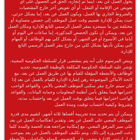
يخول العمل عن بعد، أينما تم إنجازه، الحق في الحصول على أي
تعويض عن الإقامة أو التنقل، أو أي تعويض آخر خارج المقتضيات
والشروط الجاري بها العمل، ويكون العمل عن بعد، إما بشكل جزئي،
حيث يمكن للإدارة تقسيم وقت عمل الموظف إلى حصص متساوية أو
مختلفة بين ما سينجزه بمقر العمل الرسمي التابع للإدارة ومكان العمل
عن بعد، ويمكن أن تكون الحصص المذكورة، إما ساعات في اليوم أو
أياما في الأسبوع أو في الشهر، أو بشكل كلي يهم الوظائف أو المهام
التي يمكن تأديتها بشكل كلي من خارج مقر العمل الرسمي التابع
للإدارة.
وينص المرسوم على أنه يتم بمقتضى قرار للسلطة الحكومية المعنية،
تؤشر عليه السلطة الحكومية المكلفة بالوظيفة العمومية، تحديد
الوظائف والأنشطة المؤهلة للقيام بها عن طريق العمل عن بعد، مع
لائحة الأماكن الموضوعة رهن إشارة الإدارة للقيام بالعمل عن بعد إذا
كان سيتم خارج مقر سكنى الموظف المعني بالأمر، والقواعد الواجب
احترامها فيما يتعلق بأمن أنظمة المعلومات وحماية البيانات، والقواعد
الواجب احترامها فيما يتعلق بوقت العمل عن بعد واحتساب مدته،
وشروط وكيفية احتساب توقيت ومدة العمل.
ويمكن أن يتم تحديد مدة تجريبية أقصاها ثلاثة أشهر، لتقييم مدى قدرة
الموظف المعني على العمل عن بعد، وتقدير انعكاسات العمل عن بعد
على سير المرفق المعني، مع إمكانية مراجعة هذه الحصة والمدة كلما
دعت الضرورة إلى ذلك، ويتم تكليف الموظف بالعمل عن بعد بموجب
قرار لرئيس الإدارة يتضمن على الخصوص المهام والواجبات والأنشطة