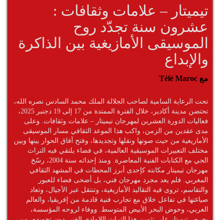
تيميتار – علامات وثقافات :
عشرون سنة تجدّد روح
الموسيقى الأمازيغية بين الذاكرة
والإبداع
مع Télé Maroc
تحت الرعاية السامية لصاحب الجلالة الملك محمد السادس نصره الله،
تحتضن مدينة أكادير، خلال الفترة الممتدة من 17 إلى 19 دجنبر 2025،
فعاليات الدورة العشرين لمهرجان تيميتار – علامات وثقافات. وعلى
مدى عقدين من الزمن، واكب هذا الموعد الثقافي مسار الموسيقى
الأمازيغية من حيث صونها ونقلها وتجديدها، وفتح آفاق الحوار بينها وبين
مختلف التعبيرات الموسيقية العالمية، في فضاء يلتقي فيه التراث
الحي مع الكتابات الفنية المعاصرة. ومنذ إحداثه سنة 2004، رسّخ
مهرجان تيميتار مكانته كإحدى أبرز المحطات في المشهد الثقافي
المغربي. فلم يعد مجرد مهرجان فني، بل أضحى فضاء للعبور
والتقاسم، تروى فيه التقاليد الأمازيغية، وتنتقل عبر الأجيال، وتعاد
صياغتها في تفاعل خلاق مع تجارب فنية قادمة من إفريقيا، والعالم
العربي، وحوض البحر الأبيض المتوسط. ووفاء لروحه المؤسسة،
يحرص تيميتار على تثمين هذا التراث اللامادي الغني دون تجميده، من