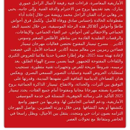
الأمازيغية المعاصرة، قراءات فنية رفيعة لأعمال الراحل عموري
مبارك، يعيد تقديمها بروح من الاحترام والدقة الفنية. وإلى جانبه، يحيي
بدر وهابي تراث الفنان الراحل محمد رويشة من خلال إعادة أداء
مقطوعاته الخالدة بإحساس صادق ووفاء للأصل. وتُكمل فرق أحواش
طاطإ وأحواش أكلاكال هذه الرحلة الموسيقية، من خلال تجسيد البعد
الجماعي والاحتفالي لفن أحواش، عبر الغناء الجماعي، والإيقاعات،
والرقصات التقليدية القادمة من مناطق الأطلس الصغير وسوس.
أكادير… مسرح تيميتار المفتوح تحتضن فعاليات مهرجان تيميتار
فضاءين رمزيين من معالم مدينة أكادير. فـساحة الأمل، التي خضعت
لإعادة تهيئة سنة 2025، توفر إطارا حضريا حديثا ملائما للعروض الكبرى
واللقاءات المفتوحة للجمهور. فيما يضمن مسرح الهواء الطلق، بعد
ترميمه، شروطا مريحة للعرض وتجهيزات تقنية متطورة، تستجيب
لمتطلبات العروض الفنية وعمليات التصوير السمعي البصري. ويعكس
هذان الفضاءان الدينامية الثقافية التي تشهدها المدينة، وقدرتها على
التوفيق بين التراث، والحداثة، والانفتاح. تيميتار: الذاكرة الجماعية بروح
معاصرة بصفته مهرجانا مجانيا ومفتوحا أمام جميع الفئات، يجدد تيميتار
2025 التأكيد على رسالته الجوهرية، المتمثلة في خدمة الموسيقى
الأمازيغية، ودعم الفنانين الحاملين لها، وتقريبها من جمهور واسع
يكتشفها أو يعيد اكتشافها. ومن خلال دورته العشرين، يواصل المهرجان
التزامه بصون تراث حي ومتجدد، ينتقل بين الأجيال، ويظل راسخا في
الحاضر ومتفاعلا مع تحولات العصر.