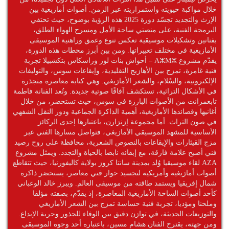
خلال مواكبة حيويته واستمراريته عبر الزمن. أصوات أمازيغية بين
الإرث والتجديد تجسّد دورة 2025 هذه الرؤية بوضوح، حيث تحتفي
البرمجة الفنية، على منصتي ساحة الأمل ومسرح الهواء الطلق،
بفنانين وتشكيلات موسيقية تعكس تنوع وعمق وراهنية الموسيقى
الأمازيغية في مختلف تعبيراتها. ومن بين أبرز محطات هذه الدورة،
يقدّم مشروع AⵣMⵣ – أحواش بنات لوز وراسكاس بتكشبيلا تجربة
فنية غامرة، تمزج بين الأهازيج التقليدية، وإيقاعات سوس، والتوليفات
الإلكترونية، والسْلام، والشعر الأمازيغي. وهي كتابة معاصرة متجذرة
في الأشكال التراثية، تستكشف آفاقًا صوتية جديدة. وتُعد الفنانة فاطمة
تابعمرانت من الأصوات البارزة في سوس، حيث تستحضر، من خلال
أغانيها وقصائدها الأمازيغية، أهمية الذاكرة الجماعية ودور النقل الشفهي
في صون التراث. أما مجموعة إزنزارن، باعتبارها إحدى الركائز
الأساسية للمشهد الموسيقي الأمازيغي، فتواصل مسارها الفني عبر
مزج القيثارات والإيقاعات بالنصوص الشعرية، محافظة على روح رصيد
فني أصبح علامة فارقة، مع إبقائه نابضا بالحياة والتجدد. ويمثل مشروع
AZA لقاء موسيقيا وُلد بمدينة سانتا كروز بولاية كاليفورنيا، حيث تتقاطع
أصوات أمازيغية وأمريكية لتجسيد حوار فني معاصر، يستحضر ذاكرة
شمال إفريقيا ويستمد طاقته من موسيقى العالم. ويبرز خالد الوعباني
كأحد أصوات الساحة الأمازيغية المعاصرة، إذ يقدّم، بصفته مؤلفا
وملحنا ومؤديا، تجربة فنية حساسة تمزج بين الشعر الأمازيغي
والتوزيعات الحديثة، في توازن دقيق بين الوفاء للجذور وحرية الإبداع.
ومن جهته، يقترح الفنان هشام مسين، باعتباره أحد وجوه الموسيقى