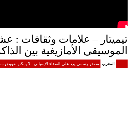
تيميتار – علامات وثقافات : ع
الموسيقى الأمازيغية بين الذاكر
المغرب
مصدر رسمي يرد على القضاء الإسباني : لا يمكن تقويض منظ
المغرب
الداخلية: معلومات مضللة وشبكات التهريب وراء أحداث سبتة
المغرب
الرئيس الأمريكي دونالد ترامب إلى جلالة الملك : الولايات
المغرب
الملك محمد السادس يستقبل "أسود الأطلس" احتفاء بإنجاز موند
المغرب
الملك محمد السادس يترأس مراسيم الاحتفال بالذكرى 27 لعيد العرش
المغرب
الملك يدعو القطاع المالي إلى تعبئة الموارد المالية لدعم ا
المغرب
الملك محمد السادس : لا أبحث عن مجد شخصي ونتطلع إلى إط
المغرب
خطاب العرش.. المغرب رسخ مكانته كفاعل موثوق واختار تنو