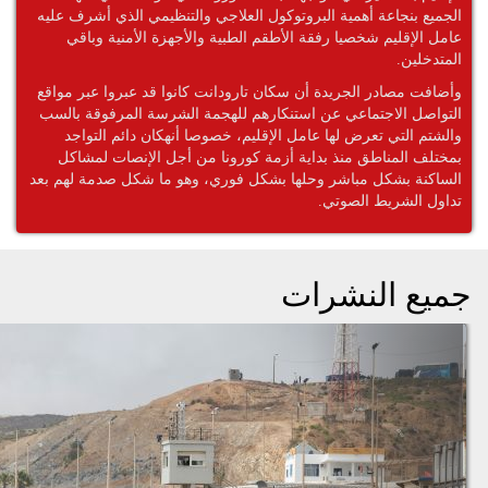
الجميع بنجاعة أهمية البروتوكول العلاجي والتنظيمي الذي أشرف عليه
عامل الإقليم شخصيا رفقة الأطقم الطبية والأجهزة الأمنية وباقي
المتدخلين.
وأضافت مصادر الجريدة أن سكان تارودانت كانوا قد عبروا عبر مواقع
التواصل الاجتماعي عن استنكارهم للهجمة الشرسة المرفوقة بالسب
والشتم التي تعرض لها عامل الإقليم، خصوصا أنهكان دائم التواجد
بمختلف المناطق منذ بداية أزمة كورونا من أجل الإنصات لمشاكل
الساكنة بشكل مباشر وحلها بشكل فوري، وهو ما شكل صدمة لهم بعد
تداول الشريط الصوتي.
جميع النشرات
ا هو تاريخ حسم حكومة
ارتفاع الرقم الاستدلالي للأثم
عثماني في التوقيت الرسمي
عند الانتاج لقطاع الصناعات
لمغرب
التحويلية