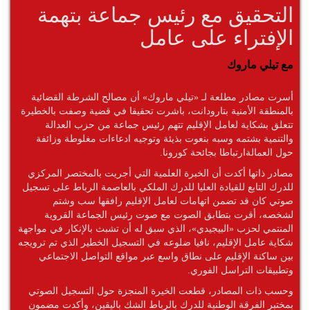
التحقيق مع رئيس جماعة بتهمة
الإفتراء على عامل
مع تيلي ماروك
أسرت مصادر مطلعة لـ «تيلي ماروك» أن مصالح الشرطة القضائية
بالمنطقة الأمنية بتارودانت، باشرت تحقيقا في قضية وصفت بالخطيرة
تتعلق بشكاية لعامل الإقليم تتهم رئيس جماعة من حزب العدالة
والتنمية بشتمه وسبه بنعوت بذيئة وتوجيه ادعاءات مغلوطة وزائفة
حول العمالةارتباطا بجائحة كورونا.
مصادر ذاتها أكدت أن الخبرة العلمية التي أجريت بالمختصر المركزي
للدرك التابع للقيادة العليا للدرك الملكي بالعاصمة الرباط على تسجيل
صوتي كان قد تضمن اتهامات لعامل الإقليم رافقها سب وشتم
لشخصه، أقرت بتطابق الصوت مع صوت رئيس الجماعة القروية
المنتمي لحزب «البيجيدي»، الذي سبق له أن تشبث بالإنكار في مواجهة
شكاية عامل الإقليم، نافيا ضلوعه في التسجيل الخطير الذي تم ترويجه
بين ساكنة الإقليم على نطاق واسع عبر مواقع التواصل الاجتماعي
وتطبيقات التراسل الفوري.
وحسب ذات المصادر، قطعت الخيرة المنجزة حول التسجيل الصوتي
بمختبر الفرقة الوطنية للدرك بالرباط الشك باليقين، وأكدت مضمون