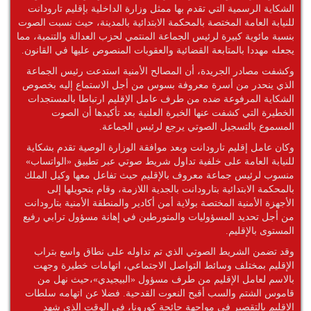
الشكاية الرسمية التي تقدم بها ممثل وزارة الداخلية بإقليم تارودانت
للنيابة العامة المختصة بالمحكمة الابتدائية بالمدينة، حيث نسبت الصوت
بنسبة مائوية كبيرة لرئيس الجماعة المنتمي لحزب العدالة والتنمية، مما
يجعله مهددا بالمتابعة القضائية والعقوبات المنصوص عليها في القانون.
وكشفت مصادر الجريدة، أن المصالح الأمنية استدعت رئيس الجماعة
الذي ينحدر من أسرة معروفة بسوس من أجل الاستماع إليه بخصوص
الشكاية المرفوعة ضده من طرف عامل الإقليم ارتباطا بالمستجدات
الخطيرة التي كشفت عنها الخبرة العلنية بعد تأكيدها أن الصوت
المسموع بالتسجيل الصوتي يرجع لرئيس الجماعة.
وكان عامل إقليم تارودانت وبعد موافقة الوزارة الوصية تقدم بشكاية
للنيابة العامة على خلفية تداول شريط صوتي عبر تطبيق «الواتساب»
منسوب لرئيس جماعة معروف بالإقليم حيث تفاعل معها وكيل الملك
بالمحكمة الابتدائية بتارودانت بالجدية اللازمة، وقام بتحويلها إلى
الأجهزة الأمنية المختصة بولاية أمن أكادير والمنطقة الأمنية بتارودانت
من أجل تحديد المسؤوليات والمتورطين في إهانة مسؤول ترابي رفيع
المستوى بالإقليم.
وقد تضمن الشريط الصوتي الذي تم تداوله على نطاق واسع بتراب
الإقليم بمختلف وسائط التواصل الاجتماعي، اتهامات خطيرة وجهت
بالاسم لعامل الإقليم من طرف مسؤول «البيجيدي»،حيث نهل من
قاموس الشتم والسب أقبح النعوت القدحية. فضلا عن اتهامه سلطات
الإقليم بالتقصير في مواجهة جائحة كورونا، في الوقت الذي شهد