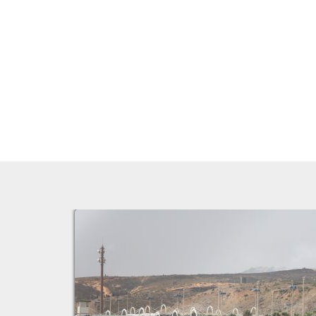
ان
إجرائات أمنية مشددة ترافق
ليلة بيضاء للعناص
احتفالات رأس السنة بالرباط
كيلوغرامات من ا
رأس السنة