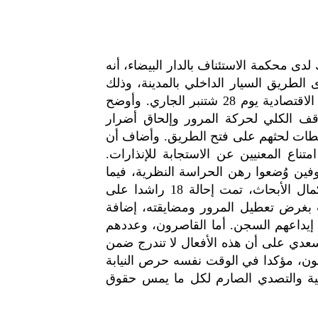
لدى محكمة الاستئناف بالدار البيضاء، أنه
توى الطريق السيار الداخلي بالمدينة، وذلك
على خلفية الوقفات غير المرخصة التي شهدتها العاصمة الاقتصادية يوم 28 شتنبر الجاري. وأوضح
وقف الكلي لحركة المرور وإلحاق أضرار
طات لحثهم على فتح الطريق. وأضاف أن
تناع المعنيين عن الاستجابة للإنذارات.
فين وُضعوا رهن الحراسة النظرية، فيما
تم إخضاع الأحداث لتدابير الاحتفاظ القانونية. وبعد استكمال الأبحاث، تمت إحالة 18 راشدا على
ات بغرض تعطيل المرور ومضايقته، إضافة
 إيداعهم السجن. أما القاصرون، وعددهم
لسعدي على أن هذه الأفعال لا تندرج ضمن
انون، مؤكدا في الوقت نفسه حرص النيابة
عية والتصدي الصارم لكل ما يمس حقوق