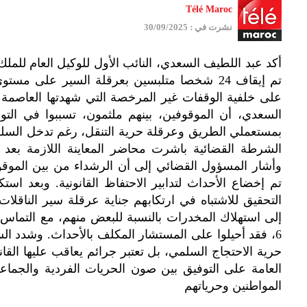
Télé Maroc
نشرت في : 30/09/2025
أكد عبد اللطيف السعدي، النائب الأول للوكيل العام للملك 
تم إيقاف 24 شخصا متلبسين بعرقلة السير على مس
السعدي، أن الموقوفين، بينهم ملثمون، تسببوا في الت
بمستعملي الطريق وعرقلة حرية التنقل، رغم تدخل السل
الشرطة القضائية باشرت محاضر المعاينة اللازمة بعد ام
وأشار المسؤول القضائي إلى أن الرشداء من بين الموقو
التحقيق للاشتباه في ارتكابهم جناية عرقلة سير الناقل
إلى استهلاك المخدرات بالنسبة للبعض منهم، مع التماس
6، فقد أحيلوا على المستشار المكلف بالأحداث. وشدد ا
حرية الاحتجاج السلمي، بل تعتبر جرائم يعاقب عليها الق
العامة على التوفيق بين صون الحريات الفردية والجما
المواطنين وحرياتهم