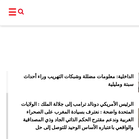
☰
القناة
برامجنا
نشرات إخبا
الداخلية: معلومات مضللة وشبكات التهريب وراء أحداث
أ
سبتة ومليلية
عالم
سياسة
اقتصاد
فن و
الرئيس الأمريكي دونالد ترامب إلى جلالة الملك : الولايات
المغرب
مجتمع
رياضة
تكنو
المتحدة واضحة : نعترف بسيادة المغرب على الصحراء
الغربية وندعم مقترح الحكم الذاتي الجاد وذي المصداقية
شبكات ا
والواقعي باعتباره الأساس الوحيد للتوصل إلى حل