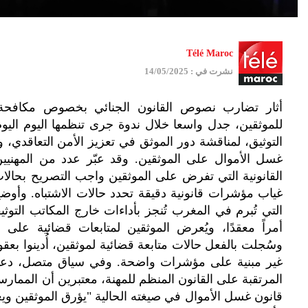
Télé Maroc
نشرت في : 14/05/2025
أثار تضارب نصوص القانون الجنائي بخصوص مكافحة تب
للموثقين، جدل واسعا خلال ندوة جرى تنظمها اليوم اليوم 
التوثيق، لمناقشة دور الموثق في تعزيز الأمن التعاقدي
غسل الأموال على الموثقين. وقد عبّر عدد من المهني
القانونية التي تفرض على الموثقين واجب التصريح بحالات
التي تُبرم في المغرب تُنجز بأداءات خارج المكاتب التوث
أمراً معقدًا، ويُعرض الموثقين لمتابعات قضائية على
وسُجلت بالفعل حالات متابعة قضائية لموثقين، أُدينوا بع
غير مبنية على مؤشرات واضحة. وفي سياق متصل، دعا ال
المرتقبة على القانون المنظم للمهنة، معتبرين أن الممار
قانون غسل الأموال في صيغته الحالية "يؤرق الموثقين ويعر