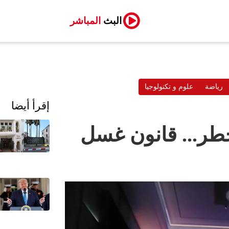
البث
المباشر
رياضة
علوم و تكنولوجيا
إقرأ أيضا
طر... قانون غسل