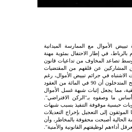
ييض الأموال مع الممارسة الميدانية
بالرباط، في إطار الاحتفال بمئوية مهنة
، وسط تصاعد المخاوف من تداعيات قانون
ين المشاركين عن قلقهم من المقتضيات
 الاشتباه في جرائم تبييض الأموال، رغم
غياب مؤشرات قانونية دقيقة تحدد حالات الاشتباه. وأوضح المتدخلون أن 90 في المائة من العقود
يقية، مما يجعل إثبات شبهة غسل الأموال
 أساس ما وصفوه بـ"الركن الافتراضي".
قوبات حبسية موقوفة التنفيذ بسبب شبهات
موثقون إلى التعجيل بإخراج التعديلات
سة الحالية أصبحت محفوفة بالمخاطر، وأن
قل أداءهم لوظيفتهم القانونية والأمنية".