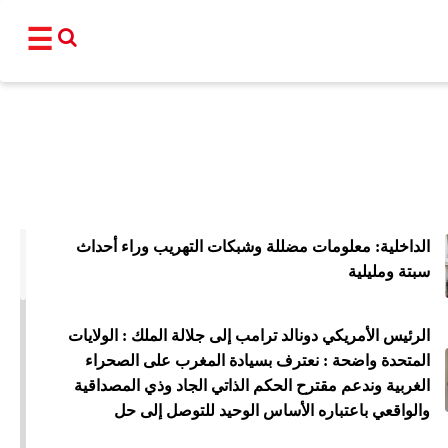
☰
القناة
برامجنا
نشرات إخبا
الداخلية: معلومات مضللة وشبكات التهريب وراء أحداث
أ
سبتة ومليلية
عالم
سياسة
اقتصاد
فن و
الرئيس الأمريكي دونالد ترامب إلى جلالة الملك : الولايات
المغرب
مجتمع
رياضة
تكنو
المتحدة واضحة : نعترف بسيادة المغرب على الصحراء
الغربية وندعم مقترح الحكم الذاتي الجاد وذي المصداقية
شبكات ا
والواقعي باعتباره الأساس الوحيد للتوصل إلى حل