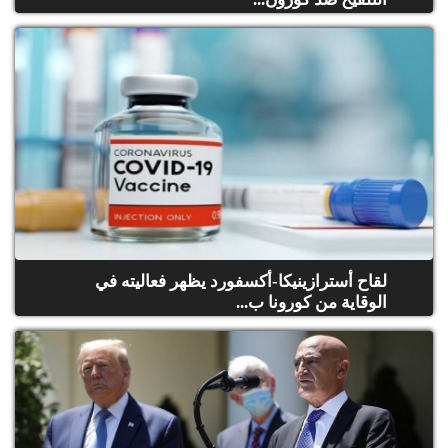
لقاح أسترازينيكا-أكسفورد يظهر فعاليته في
الوقاية من كورونا ب...