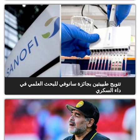
تتويج طبيبتين بجائزة سانوفي للبحث العلمي في
داء السكري