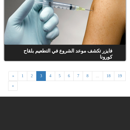
فايزر تكشف موعد الشروع في التطعيم بلقاح
كورونا
«
1
2
3
4
5
6
7
8
...
18
19
»