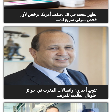
الح
مح
©
تظهر نتيجته في 20 دقيقة.. أمريكا ترخص لأول
roc
فحص منزلي سريع لك...
021
تتويج أحيزون واتصالات المغرب في جوائز
جلوبال العالمية للمرة...