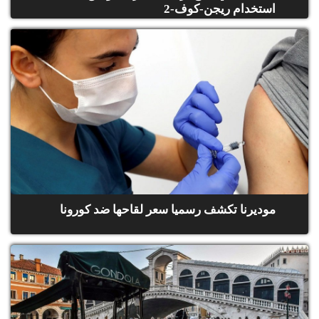
استخدام ريجن-كوف-2
موديرنا تكشف رسميا سعر لقاحها ضد كورونا