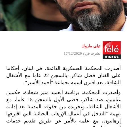
تيلي ماروك
نشرت في : 17/12/2020
أصدرت المحكمة العسكرية الدائمة، في لبنان، أحكاما
على الفنان فضل شاكر، بالسجن 22 عاما مع الأشغال
الشاقة، بعد اقترن اسمه بجماعة "أحمد الأسير".
وأصدرت المحكمة، برئاسة العميد منير شحادة، حكمين
غيابيين، ضد شاكر، قضى الأول بالسجن 15 عاما، مع
الأشغال الشاقة، وتجريده من حقوقه المدنية بعد إدانته
بتهمة "التدخل في أعمال الإرهاب الجنائية التي اقترفها
إرهابيون، مع علمه بالأمر عن طريق تقديم خدمات
جمي