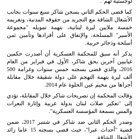
لوجستية لهم".
الح
مح
كما قضى الحكم الثاني بسجن شاكر سبع سنوات بجانب
©
الأشغال الشاقة مع التجريد من حقوقه المدنية، وتغريمه
roc
خمسة ملايين ليرة لبنانية، بتهمة تمويله "مجموعة
021
الأسير" المسلحة، والإنفاق على أفرادها وتأمين ثمن
أسلحة وذخائر حربية.
يذكر أنه سبق للمحكمة العسكرية أن أصدرت حكمين
غيابيين آخرين بحق شاكر، الأول في فبراير من العام
2016، والذي قضى بسجنه خمس سنوات وغرامة 500
ألف ليرة بتهمة التهجم على دولة شقيقة خلال مقابلة
أجراها من مخيم عين الحلوة عام 2014.
وقالت المحكمة إن تصريحات شاكر خلال المقابلة، تؤدي
إلى "تعكير صلات لبنان بدولة عربية وإثارة النعرات
والمس بسمعة المؤسسة العسكرية".
وصدر الحكم الثاني ضد شاكر في شتنبر 2017، ضمن
قضية "أحداث عبرا"، حيث قضى بسجنه 15 عاما زائد
الأشغال الشاقة.