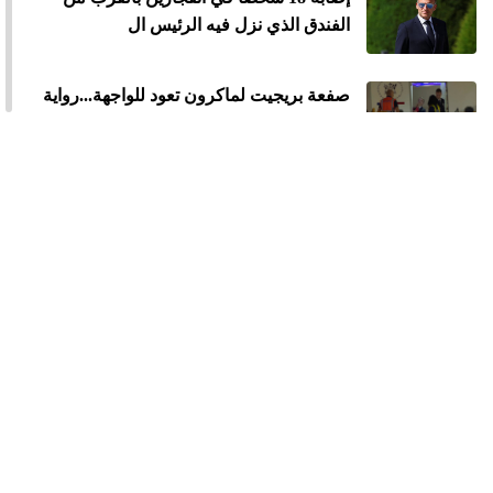
الفندق الذي نزل فيه الرئيس ال
صفعة بريجيت لماكرون تعود للواجهة...رواية
جديدة تثير الجدل
محاولة اغتيال ترامب بعشاء مراسلي البيت
الأبيض
ميلانيا ترامب تنفي علاقتها بإبستين وتدعو
الكونغرس إلى عقد جلسة استماع علنية
للناجين من انتهاكات هذا الأخير
إدانة مارك زوكربيرغ بتعويضات بملايين
الدولارات بسبب أضرار منصات التواصل على
القاصرين