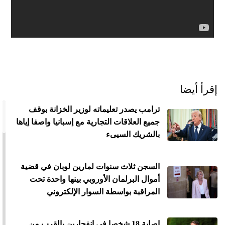
الح
مح
©
roc
021
إقرأ أيضا
ترامب يصدر تعليماته لوزير الخزانة بوقف
جميع العلاقات التجارية مع إسبانيا واصفا إياها
بالشريك السيىء
السجن ثلاث سنوات لمارين لوبان في قضية
أموال البرلمان الأوروبي بينها واحدة تحت
المراقبة بواسطة السوار الإلكتروني
إصابة 18 شخصا في انفجارين بالقرب من