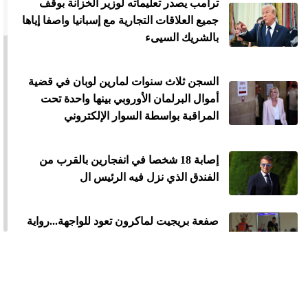
ترامب يصدر تعليماته لوزير الخزانة بوقف
جميع العلاقات التجارية مع إسبانيا واصفا إياها
بالشريك السيىء
السجن ثلاث سنوات لمارين لوبان في قضية
أموال البرلمان الأوروبي بينها واحدة تحت
المراقبة بواسطة السوار الإلكتروني
إصابة 18 شخصا في انفجارين بالقرب من
الفندق الذي نزل فيه الرئيس ال
صفعة بريجيت لماكرون تعود للواجهة...رواية
جديدة تثير الجدل
محاولة اغتيال ترامب بعشاء مراسلي البيت
الأبيض