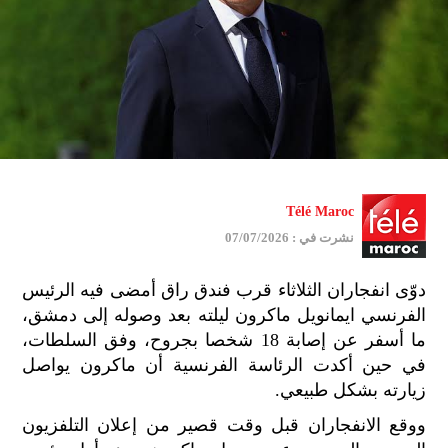
Télé Maroc
نشرت في : 07/07/2026
دوّى انفجاران الثلاثاء قرب فندق راق أمضى فيه الرئيس
الفرنسي ايمانويل ماكرون ليلته بعد وصوله إلى دمشق،
ما أسفر عن إصابة 18 شخصا بجروح، وفق السلطات،
في حين أكدت الرئاسة الفرنسية أن ماكرون يواصل
زيارته بشكل طبيعي.
ووقع الانفجاران قبل وقت قصير من إعلان التلفزيون
جمي