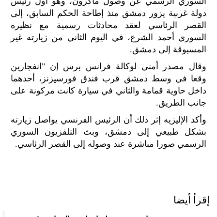
السوري الرسمي عن وصول ماكرون، وهو أول رئيس
الح
دولة غربية يزور دمشق منذ إطاحة الحكم السابق، إلى
مح
القصر الرئاسي لعقد محادثات رسمية مع نظيره
©
السوري أحمد الشرع، في اليوم الثاني من زيارته غير
roc
021
المسبوقة إلى دمشق.
وقال مصدر أمني لوكالة فرانس برس إن "انفجارين
وقعا في وسط دمشق قرب فندق فورسيزنز، أحدهما
داخل حاوية قمامة والثاني في سيارة كانت مركونة على
جانب الطريق.
وأكد الإليزيه إثر ذلك أن الرئيس الفرنسي يواصل زيارته
بشكل طبيعي إلى دمشق، وبث التلفزيون السوري
الرسمي صورا مباشرة عند وصوله إلى القصر الرئاسي.
إقرأ أيضا