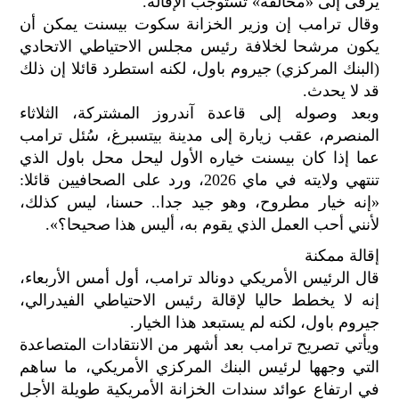
يرقى إلى «مخالفة» تستوجب الإقالة.
الح
وقال ترامب إن وزير الخزانة سكوت بيسنت يمكن أن
مح
يكون مرشحا لخلافة رئيس مجلس الاحتياطي الاتحادي
©
(البنك المركزي) جيروم باول، لكنه استطرد قائلا إن ذلك
roc
021
قد لا يحدث.
وبعد وصوله إلى قاعدة آندروز المشتركة، الثلاثاء
المنصرم، عقب زيارة إلى مدينة بيتسبرغ، سُئل ترامب
عما إذا كان بيسنت خياره الأول ليحل محل باول الذي
تنتهي ولايته في ماي 2026، ورد على الصحافيين قائلا:
«إنه خيار مطروح، وهو جيد جدا.. حسنا، ليس كذلك،
لأنني أحب العمل الذي يقوم به، أليس هذا صحيحا؟».
إقالة ممكنة
قال الرئيس الأمريكي دونالد ترامب، أول أمس الأربعاء،
إنه لا يخطط حاليا لإقالة رئيس الاحتياطي الفيدرالي،
جيروم باول، لكنه لم يستبعد هذا الخيار.
ويأتي تصريح ترامب بعد أشهر من الانتقادات المتصاعدة
التي وجهها لرئيس البنك المركزي الأمريكي، ما ساهم
في ارتفاع عوائد سندات الخزانة الأمريكية طويلة الأجل