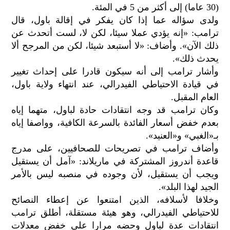
(30 عاما) إلى أكثر من 5 في المئة.
ولدى سؤاله عما إذا كان يفكر في إقالة باول، قال
ترامب: «إنه يؤدي عملا سيئا، لكن لا، لست أتحدث عن
ذلك الآن». وأضاف: «لا أستبعد شيئا، لكن من المرجح ألا
يحدث ذلك».
وأشار ترامب إلى أنه سيكون قادرا على إحداث تغيير
في قيادة الاحتياطي الفيدرالي، عند انتهاء ولاية باول،
العام المقبل.
وكان ترامب قد وجه انتقادات حادة لباول، متهما إياه
بعدم خفض أسعار الفائدة بالسرعة الكافية، وواصفا إياه
بـ«الغبي» و«العنيد».
وأضاف ترامب في تصريحات للصحافيين، على مدرج
قاعدة أندروز المشتركة في ماريلاند: «آمل أن يستقيل
ويجب أن يستقيل، لأن وجوده في منصبه ليس بالأمر
الجيد لهذا البلد».
وخلافا لأسلافه، الذين امتنعوا عن إعطاء النصائح
للاحتياطي الفيدرالي، وهو هيئة مستقلة، أطلق ترامب
انتقادات عدة لباول وحضه مرارا على خفض معدلات