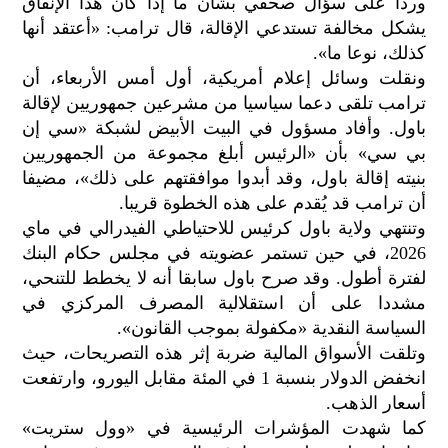
وردا على سؤال صحفي بشأن ما إذا كان هذا الإنفاق
يشكل مخالفة تستدعي الإقالة، قال ترامب: «أعتقد أنها
كذلك، نوعا ما».
ونقلت وسائل إعلام أمريكية، أول أمس الأربعاء، أن
ترامب تلقى دعما سياسيا من مشرعين جمهوريين لإقالة
باول. وأفاد مسؤول في البيت الأبيض لشبكة «سي إن
بي سي» بأن «الرئيس أبلغ مجموعة من الجمهوريين
بنيته إقالة باول، وقد أبدوا موافقتهم على ذلك»، مضيفا
أن ترامب قد يُقدم على هذه الخطوة قريبا.
وتنتهي ولاية باول كرئيس للاحتياطي الفيدرالي في ماي
2026، في حين تستمر عضويته في مجلس حكام البنك
لفترة أطول. وقد صرح باول سابقا أنه لا يخطط للتنحي،
مشددا على أن استقلالية المصرف المركزي في
السياسة النقدية «مكفولة بموجب القانون».
وتلقت الأسواق المالية ضربة إثر هذه التصريحات، حيث
انخفض الدولار بنسبة 1 في المئة مقابل اليورو، وارتفعت
أسعار الذهب.
كما شهدت المؤشرات الرئيسية في «وول ستريت»