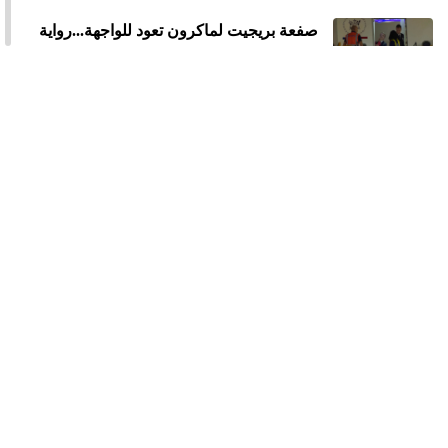
صفعة بريجيت لماكرون تعود للواجهة...رواية
جديدة تثير الجدل
محاولة اغتيال ترامب بعشاء مراسلي البيت
الأبيض
ميلانيا ترامب تنفي علاقتها بإبستين وتدعو
الكونغرس إلى عقد جلسة استماع علنية
للناجين من انتهاكات هذا الأخير
إدانة مارك زوكربيرغ بتعويضات بملايين
الدولارات بسبب أضرار منصات التواصل على
القاصرين
صاروخان إيرانيان يضربان جنوب إسرائيل