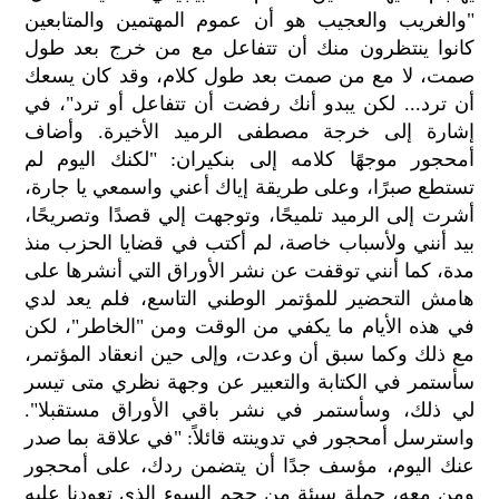
الح
"والغريب والعجيب هو أن عموم المهتمين والمتابعين
مح
كانوا ينتظرون منك أن تتفاعل مع من خرج بعد طول
©
صمت، لا مع من صمت بعد طول كلام، وقد كان يسعك
roc
أن ترد... لكن يبدو أنك رفضت أن تتفاعل أو ترد"، في
021
إشارة إلى خرجة مصطفى الرميد الأخيرة. وأضاف
أمحجور موجهًا كلامه إلى بنكيران: "لكنك اليوم لم
تستطع صبرًا، وعلى طريقة إياك أعني واسمعي يا جارة،
أشرت إلى الرميد تلميحًا، وتوجهت إلي قصدًا وتصريحًا،
بيد أنني ولأسباب خاصة، لم أكتب في قضايا الحزب منذ
مدة، كما أنني توقفت عن نشر الأوراق التي أنشرها على
هامش التحضير للمؤتمر الوطني التاسع، فلم يعد لدي
في هذه الأيام ما يكفي من الوقت ومن "الخاطر"، لكن
مع ذلك وكما سبق أن وعدت، وإلى حين انعقاد المؤتمر،
سأستمر في الكتابة والتعبير عن وجهة نظري متى تيسر
لي ذلك، وسأستمر في نشر باقي الأوراق مستقبلا".
واسترسل أمحجور في تدوينته قائلاً: "في علاقة بما صدر
عنك اليوم، مؤسف جدًا أن يتضمن ردك، على أمحجور
ومن معه، جملة سيئة من حجم السوء الذي تعودنا عليه