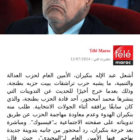
Télé Maroc
نشرت في : 12/07/2024
أشعل عبد الإله بنكيران، الأمين العام لحزب العدالة
والتنمية، ما يشبه حرب تراشقات ببيت حزبه بطنجة،
وذلك بعدما خرج أخيرًا للحديث عن التدوينات التي
ينشرها محمد أمحجور، أحد قادة الحزب بطنجة، والذي
كان سابقًا يرافقه أثناء الجولات الانتخابية. طلب منه
بنكيران الهدوء وعدم معاودة مهاجمة الحزب عن طريق
تدويناته على صفحته الاجتماعية بـ"فيسبوك". ومباشرة
بعد خرجة بنكيران، رد أمحجور من جانبه بتدوينة جديدة
يهاجم فيها الأمين العام لـ"البيجيدي"، حيث قال:
جمي