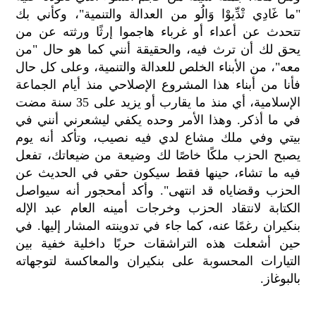
"ما غَادِي تْدِّيوْا وَالُو من العدالة والتنمية"، وكأني بك
تتحدث عن أعداء أو غرباء هاجموا إرثًا ورثته عن من
يحق لك أن ترث فيه، والحقيقة أنني كما هو حال "من
معه"، من الأبناء الخلص للعدالة والتنمية، وعلى كل حال
فأنا من أبناء هذا المشروع الإصلاحي منذ أيام الجماعة
الإسلامية، أي منذ ما يقارب أو يزيد على 35 سنة مضت
في ما أذكر. وهذا الأمر وحده يكفي ليشعرني أنني في
بيتي وفي ملك مشاع لدي فيه نصيب، وتأكد أنه يوم
يصبح الحزب ملكًا خاصًا لك وضيعة من ضيعاتك، تفعل
فيه ما تشاء، حينها فقط سيكون حقي في الحديث عن
الحزب وقضاياه قد انتهى". وأكد أمحجور أنه سيواصل
الكتابة لانتقاد الحزب وخرجات أمينه العام عبد الإله
بنكيران رغمًا عنه، كما جاء في تدوينته المشار إليها. في
حين أشعلت هذه التراشقات حربًا داخلية خفية بين
التيارات المحسوبة على بنكيران والمعاكسة لتوجهاته
بالبوغاز.