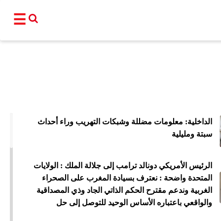
☰
القناة
برامجنا
نشرات إخبا
الداخلية: معلومات مضللة وشبكات التهريب وراء أحداث
أ
سبتة ومليلية
عالم
سياسة
اقتصاد
فن و
الرئيس الأمريكي دونالد ترامب إلى جلالة الملك : الولايات
المغرب
مجتمع
رياضة
تكنو
المتحدة واضحة : نعترف بسيادة المغرب على الصحراء
الغربية وندعم مقترح الحكم الذاتي الجاد وذي المصداقية
شبكات ا
والواقعي باعتباره الأساس الوحيد للتوصل إلى حل