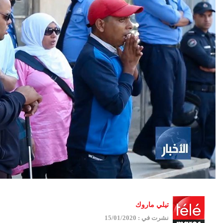
تيلي ماروك
نشرت في : 15/01/2020