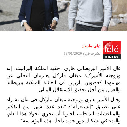
تيلي ماروك
نشرت في : 09/01/2020
قال الأمير البريطاني هاري، حفيد الملكة إليزابيث، إنه
وزوجته الأميركية ميغان ماركل يعتزمان التخلي عن
مهامهما كعضوين بارزين في العائلة الملكية ببريطانيا
والعمل من أجل تحقيق الاستقلال المالي.
وقال الأمير هاري وزوجته ميغان ماركل في بيان نشراه
على تطبيق "إنستغرام": "بعد عدة أشهر من التفكير
والمناقشات الداخلية، اخترنا أن نجري تحولا هذا العام،
والبدء في تشكيل دور جديد داخل هذه المؤسسة".
جمي