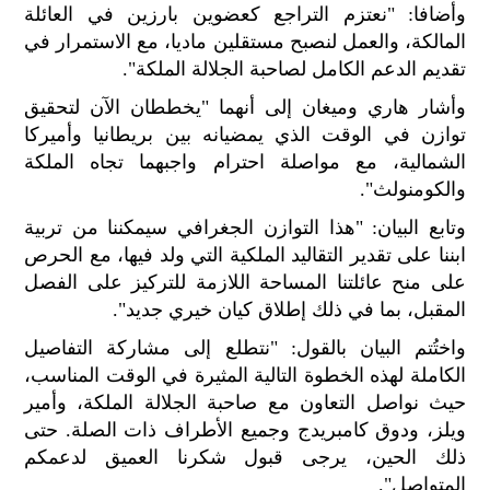
وأضافا: "نعتزم التراجع كعضوين بارزين في العائلة
الح
مح
المالكة، والعمل لنصبح مستقلين ماديا، مع الاستمرار في
©
تقديم الدعم الكامل لصاحبة الجلالة الملكة".
roc
021
وأشار هاري وميغان إلى أنهما "يخططان الآن لتحقيق
توازن في الوقت الذي يمضيانه بين بريطانيا وأميركا
الشمالية، مع مواصلة احترام واجبهما تجاه الملكة
والكومنولث".
وتابع البيان: "هذا التوازن الجغرافي سيمكننا من تربية
ابننا على تقدير التقاليد الملكية التي ولد فيها، مع الحرص
على منح عائلتنا المساحة اللازمة للتركيز على الفصل
المقبل، بما في ذلك إطلاق كيان خيري جديد".
واختُتم البيان بالقول: "نتطلع إلى مشاركة التفاصيل
الكاملة لهذه الخطوة التالية المثيرة في الوقت المناسب،
حيث نواصل التعاون مع صاحبة الجلالة الملكة، وأمير
ويلز، ودوق كامبريدج وجميع الأطراف ذات الصلة. حتى
ذلك الحين، يرجى قبول شكرنا العميق لدعمكم
المتواصل".