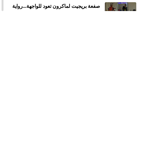
صفعة بريجيت لماكرون تعود للواجهة...رواية
جديدة تثير الجدل
محاولة اغتيال ترامب بعشاء مراسلي البيت
الأبيض
ميلانيا ترامب تنفي علاقتها بإبستين وتدعو
الكونغرس إلى عقد جلسة استماع علنية
للناجين من انتهاكات هذا الأخير
إدانة مارك زوكربيرغ بتعويضات بملايين
الدولارات بسبب أضرار منصات التواصل على
القاصرين
صاروخان إيرانيان يضربان جنوب إسرائيل