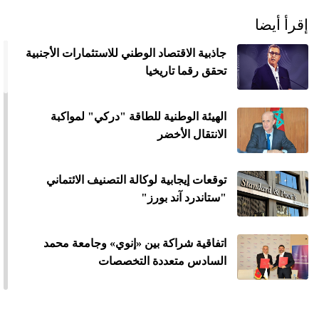
إقرأ أيضا
جاذبية الاقتصاد الوطني للاستثمارات الأجنبية
تحقق رقما تاريخيا
الهيئة الوطنية للطاقة "دركي" لمواكبة
الانتقال الأخضر
توقعات إيجابية لوكالة التصنيف الائتماني
"ستاندرد آند بورز"
اتفاقية شراكة بين «إنوي» وجامعة محمد
السادس متعددة التخصصات
استقرار الادخار الوطني عند 28,5 في المائة