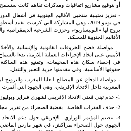
أو بتوقيع مشاريع اتفاقيات ومذكرات تفاهم كانت ستسمح 
في يونيو 2019، وهي المشاركة التي كرست تفنيد 
يروج لها «البوليساريو»، وعززت الشرعية الديمقراطية وال
الأقاليم الجنوبية للمملكة.
- مواصلة فضح الخروقات القانونية والإنسانية والأخ
الأممي على اتخاذ الإجراءات العملية اللازمة، بدءا بالسماح 
في إحصاء سكان هذه المخيمات، وتمتيع هذه الساكنة بال
حقوقها الأساسية، وفي مقدمتها حرية التعبير والتنقل.
- مواصلة الدفاع عن المصالح العليا للمغرب والتروي
المغربية داخل الاتحاد الإفريقي، وهي الجهود التي أثمرت عن
1- عدم تبني قمتي الاتحاد الإفريقي لشهري فبراير ويوليوز 2019 لأي قرار يخص القضية الوطنية،
2- حذف الفقرات الخاصة بقضية الصحراء من تقرير مجلس السلم والأمن الإفريقي لسنة 2019،
3- تنظيم المؤتمر الوزاري الإفريقي حول دعم الاتحاد