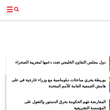
☰
القناة
برامجنا
نشرات إخبا
دول مجلس التعاون الخليجي تجدد دعمها لمغربية الصحراء
أ
عالم
سياسة
اقتصاد
فن و
بوريطة يجري مباحثات دبلوماسية مع وزراء خارجية في على
المغرب
مجتمع
رياضة
تكنو
هامش الجمعية العامة للأمم المتحدة
شبكات ا
المعارضة تتهم الحكومة بخرق الدستور والتغول على
المؤسسة التشريعية