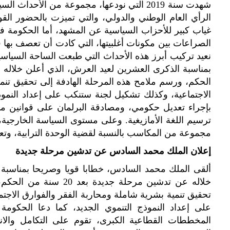
شهدت سنة 2019 التي نودعها، مجموعة من الأحدا
الرأي العام الوطني والدولي، والتي تميزت بالحضور ا
غياب كبير للأحزاب السياسية عن المشهد، أما الحكومة
الصراعات بين مكونات أغلبيتها، التي كادت أن تعصف بها 
نعيد تركيب أبرز هذه الأحداث التي طبعت الساحة السياس
الحكم، ورسم ملامح هذه المرحلة الهادفة إلى تحقيق تنم
الاجتماعية، وكذلك تشكيل لجنة ستنكب على إعداد النموذ
بإجراء تعديل حكومي، ومصادقة البرلمان على قوانين مهم
ترسيم اللغة الأمازيغية. وعلى مستوى السياسة الخارجية،
مجموعة من المكاسب بالنسبة لقضية الوحدة الترابية، وتعزي
إعلان الملك محمد السادس عن تدشين مرحلة جديدة
ألقى الملك محمد السادس، خطابا قويا وصريحا بمناسبة
خلاله عن تدشين مرحلة جدي
تحقيق تنمية بشرية شاملة ومحاربة الفقر والفوارق الاج
على إعداد النموذج التنموي الجديد، كما دعا الحكو
المخططات القطاعية الكبرى، تقوم على التكامل والا