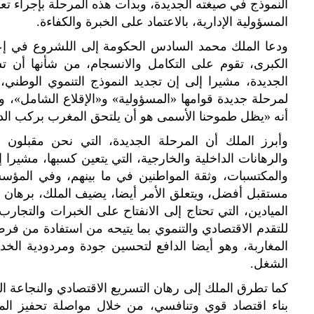
النموذج في صيغته الجديدة، وبدأت هذه المرحلة بإجراء 
المسؤولية الإدارية، بالاعتماد على الخبرة والكفاءة.
ودعا الملك محمد السادس الحكومة إلى اللشروع في إ
الكبرى، تقوم على التكامل والانسجام، من شأنها أن ت
الجديدة، مشيرا إلى إن تجديد النموذج التنموي الوطني
لمرحلة جديدة قوامها «المسؤولية» و«الإقلاع الشامل»، وا
أنه «يظل طموحنا الأسمى هو أن يلتحق المغرب بركب الد
وأبرز الملك أن المرحلة الجديدة، التي نحن مقبلون عل
والرهانات الداخلية والخارجية، التي يتعين كسبها، مشيرا إ
والمكتسبات، وثقة المواطنين في ما بينهم، وفي المؤسس
مستقبل أفضل، ويتعلق الأمر أيضا، يضيف الملك، برهان 
الميادين، التي تحتاج إلى الانفتاح على الخبرات والتجارب 
للتقدم الاقتصادي والتنموي بما يتيحه من استفادة من فرص
المغاربة، وهو أيضا الدافع لتحسين جودة ومردودية الخ
الشغل.
كما تطرق الملك إلى رهان التسريع الاقتصادي والنجاعة 
بناء اقتصاد قوي وتنافسي، من خلال مواصلة تحفيز الم