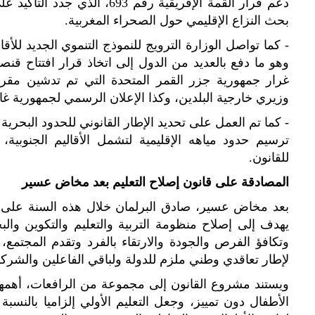
دعم قرار القمة الإفريقية رقم 3
بحث النزاع الإقليمي حول الصحراء المغربية.
- كما تواصل الوزارة الترويج للنموذج التنموي الجديد للأق
وهو ما دفع بالعديد من الدول إلى اتخاذ قرار افتتاح قنص
وزيري خارجية البلدين، وكذا الإعلان الرسمي لجمهورية غام
- كما تم العمل على تحديد الإطار القانوني للحدود البحري
ترسيم حدود مياهه الإقليمية لتشمل الأقاليم الجنوبية،
للقانون.
المصادقة على قانون إصلاح التعليم بعد مخاض عسير
بعد مخاض عسير، صادق البرلمان خلال هذه السنة على القا
يهدف إلى إصلاح منظومة التربية والتعليم والتكوين و
وتكافؤ الفرص والجودة والارتقاء بالفرد وتقدم المجتمع
لإطار تعاقدي وطني ملزم للدولة ولباقي الفاعلين والشركاء
ويستند مشروع القانون إلى مجموعة من الرافعات، أهمها 
الأطفال دون تمييز، وجعل التعليم الأولي إلزاميا بالنسبة