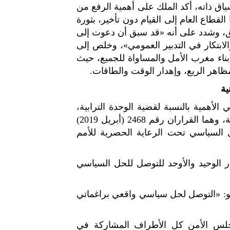
اق ذاته، أكد الملك على أهمية الرفع من
لقطاع العام إلى القيام دون تأخير، بثورة
خليق، وشدد على أنه «قد سبق أن دعوت إلى
لابتكار في التدبير العمومي»، وخلص إلى
بناء مغرب الأمل والمساواة للجميع، حيث
مظاهر الريع، وإهدار الوقت والطاقات.
ية
لأهمية بالنسبة لقضية الوحدة الترابية،
كرستها القرارات المتعاقبة لمجلس الأمن خلال هذه السنة، وهما القراران رقم 2468 (أبريل 2019)
يز المسلسل السياسي تحت الرعاية الحصرية للأمم
 الوحيد والأوحد للتوصل للحل السياسي
وهو: «التوصل لحل سياسي واقعي براغماتي
جلس الأمن كل الأطراف المشاركة في