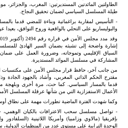
الطاولتين المائدتين المستديرتين: المغرب، والجزائر، مور
طيلة المسلسل السياسي لضمان تحقيق النجاح.
- التأسيس لمقاربة براغماتية وبناءة للمضي قدما بال
والبوليساريو على التحلي بالواقعية وروح التوافق، بعيدا عن
إشارة واضحة إلى تشبثه بضمان السير الهادئ للمسلسل 
السياق الإقليمي وتموجاته، وضرورة العمل على ضمان ا
المشاركة في مسلسل الموائد المستديرة.
من جانب آخر، حافظ قرار مجلس الأمن على مكتسبات ا
مقترح الحكم الذاتي المغربي، وأشاد بالجهود الجادة وذ
قدما بالمسار السياسي. كما حث، مرة أخرى وبلهجة مبا
الأعمال الاستفزازية التي من شأنها عرقلة المسلسل الأم
وكما شهدت الفترة الماضية تطورات مهمة على نطاق أوس
- تواصل مسلسل سحب الاعترافات بالكيان الوهمي، 
بإفريقيا (مالاوي وزامبيا) وأمريكا اللاتينية (السلفادور 
الوحدة الترابية على مستوى عدد من المنظمات الدولية، سو