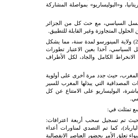
يتانيا، و«البوليساريو» بمواصلة المشاركة
مسلسل السياسي، مع حث كل من الجزائر
 الحلول المتجاوزة وغير القابلة للتطبيق.
وقد مدد مجلس الأمن في قراره رقم 2494 (أكتوبر 2019) ولاية المينورسو لمدة سنة، مما يشكل
السياسي، آخذا بعين الاعتبار تطورات
لانخراط الكامل والجاد، لكل الأطراف
لمغرب، حيث جدد مرة أخرى على أولوية
ات المصداقية التي يبذلها المغرب للسير
شرة، البوليساريو على الامتناع عن كل
مي.
ع تمثلت في:
حيث تم تسجيل سحب أربعة اعترافات:
والبارباد)، كما تم التصدي لمناورات أعداء
اء تعلق الأمر بحضور العناصر الانفصالية