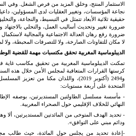
الاستثمار المنتج، وخلق المزيد من فرص الشغل. وفي السي
نجاعة المؤسسات، وتغيير العقليات لدى المسؤولين، داعيا ا
حقيقية ثلاثية الأبعاد تتمثل في التبسيط، والنجاعة، والت
ضرورة تغيير وتحديث أساليب العمل، والتحلي بالاجتهاد وا
ضرورة رفع رهان العدالة الاجتماعية والمجالية لاستكمال 
لا مكان للتفاوتات الصارخة، ولا للتصرفات المحبطة، ولا ل
الديبلوماسية المغربية تحقق مكتسبات مهمة للقضية الوطن
تمكنت الديبلوماسية المغربية من تحقيق مكاسب غاية في ا
و2494 (أكتوبر 2019)، واللذان مكنا من تعز
المتحدة على أربعة مستويات:
- مأسسة مسلسل الطاولتين المستديرتين، بوصفه الإطار
النهائي للخلاف الإقليمي حول الصحراء المغربية.
- تحديد الهدف المتوخى من المائدتين المستديرتين، ألا 
ودائم مبني على التوافق».
-إعادة تحديد من يجلس حول المائدة، حيث طالب م