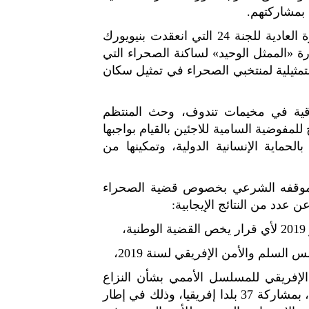
بمشاركتهم.
- تعزيز تمثيلية منتخبي الأقاليم الجنوبية في أشغال الدورة العادية للجنة 24 التي انعقدت بنيويورك
أسطورة «الممثل الوحيد» لساكنة الصحراء التي
تمثيلية لمنتخبي الصحراء في تمثيل سكان
لاقية في مخيمات تندوف، وحث المنتظم
للمفوضية السامية للاجئين بالقيام بواجبها
حماية الإنسانية الدولية، وتمكينها من
ج لموقفه الشرعي بخصوص قضية الصحراء
 عدد من النتائج الإيجابية:
 الإفريقي للمسلسل الأممي بشأن النزاع
الجهوي حول الصحراء بمراكش، في شهر مارس الماضي، بمشاركة 37 بلدا إفريقيا، وذلك في إطار