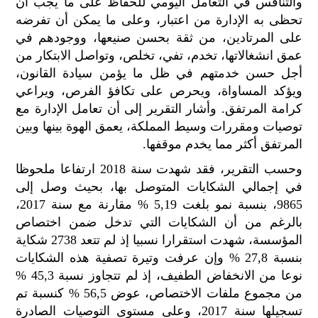
والتنافس في التعامل اليومي للحفاظ على ما يجب أن
الح
تحظى به الإدارة من اعتبار، وعلى ما يمكن أن تفرضه
مح
على المرتادين، من ثقة بحسن صنيعها، ووجودهم في
©
roc
عمق انشغالاتها، تخدم، تفي، تخلص، وتواصل الابتكار من
021
أجل حسن خدمتهم في ظل ما يؤمن سيادة القانون،
ويؤكد المساواة، ويحرص على تكافؤ الفرص، ويراعي
كرامة المرتفق. وأشار التقرير إلى أن تعامل الإدارة مع
توصيات ومقررات وسيط المملكة، يعمق الهوة بينها وبين
المرتفق أكثر مما يخدم موقفها.
وحسب التقرير، فقد شهدت سنة 2018 ارتفاعا ملحوظا
في إجمالي الشكايات المتوصل بها، بحيث وصل إلى
9865، بنسبة نمو بلغت 5,19 % مقارنة مع سنة 2017،
بالرغم من أن الشكايات التي تدخل ضمن اختصاص
المؤسسة، شهدت استقرارا نسبيا إذ لم تتعد 2738 شكاية
بنسبة 27,8 % وإن عرفت وتيرة تصفية هذه الشكايات
نوعا من الانخفاض الطفيف، إذ لم تتجاوز نسبة 45,3 %
من مجموع ملفات الاختصاص، عوض 56,5 % كنسبة تم
تسجيلها سنة 2017، وعلى مستوى التوصيات الصادرة