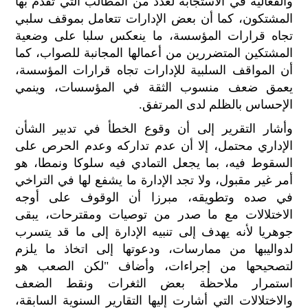
والفعالية في الاستجابة لعدد من المطالب التي تقدم بها
المشتكون، كما أن بعض الإدارات تتعامل بموقف سلبي
تجاه قرارات المؤسسة، ما ينعكس سلبا على وضعية
المشتكين المتضررين من أعمالها المجانبة للصواب، كما
أن المواقف السلبية للإدارات تجاه قرارات المؤسسة،
يعمق ضعف منسوب الثقة في المؤسسات، وينمي
الإحساس بالظلم لدى المرتفق.
وأشار التقرير إلى أن وقوع الخطأ في تدبير الشأن
الإداري محتمل، إلا أن عدم تداركه وعدم الحرص على
السقوط فيه، بما يجعل التمادي فيه سلوكا ونمطا، هو
أمر غير مقبول، ولا تجد الإدارة ما يشفع لها في التراخي
في صده وتطويقه، مبرزا أن الوقوف على أوجه
الاختلالات مع ما صدر من توصيات ومقترحات، يبقى
جوهريا لأنه يهدف إلى تنبيه الإدارة إلى ما قد يتسرب
لدواليبها من ممارسات، ودعوتها إلى اتخاذ ما يلزم
لتصحيحها من إجراءات، وأضاف "لكن الصعب هو
استمرار ملاحظة بعض الثغرات ونقط الضعف
والاختلالات التي أشارت إليها التقارير السنوية السابقة،