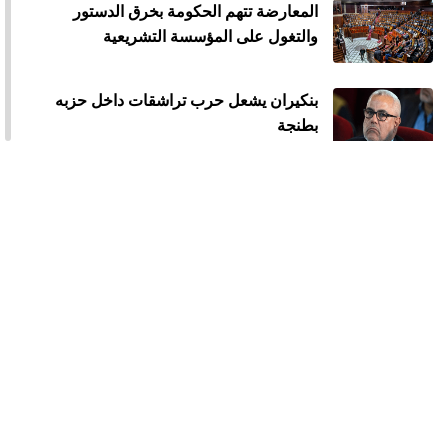
المعارضة تتهم الحكومة بخرق الدستور
والتغول على المؤسسة التشريعية
بنكيران يشعل حرب تراشقات داخل حزبه
بطنجة
اشتباكات توقف جلسة مساءلة أخنوش
بمجلس المستشارين
الوزير الصديقي يقر بتبديد أموال عمومية
ويؤكد ما نشرته "الأخبار"
انسحاب المعارضة وتوقف جلسة البرلمان
بسبب غياب الميراوي