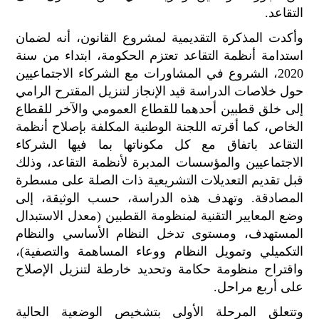
الح
التقاعد.
مح
وأكدت المذكرة التقديمية لمشروع القانون، أنه لضمان
©
roc
استدامة أنظمة التقاعد تعتزم الحكومة، ابتداء من سنة
021
2020، الشروع في المشاورات مع الشركاء الاجتماعيين
حول خلاصات الدراسة قيد الإنجاز لتنزيل المقترح الرامي
إلى خلق قطبين أحدهما للقطاع العمومي والآخر للقطاع
الخاص، كما أقرته اللجنة الوطنية المكلفة بإصلاح أنظمة
التقاعد باتفاق مع كل مكوناتها بما فيها الشركاء
الاجتماعيين والمؤسسات المدبرة لأنظمة التقاعد، وذلك
قبل تقديم التعديلات التشريعية ذات الصلة على مسطرة
المصادقة. وتهدف هذه الدراسة، حسب الوثيقة، إلى
وضع المعايير التقنية لمنظومة القطبين (معدل الاستبدال
المستهدف، ومستوى تدخل النظام الأساسي والنظام
التكميلي وتمويل النظام ووعاء المساهمة والتصفية)،
واقتراح منظومة حكامة وتحديد خارطة لتنزيل الإصلاح
على أربع مراحل.
وتتعلق المرحلة الأولى بتشخيص الوضعية الحالية