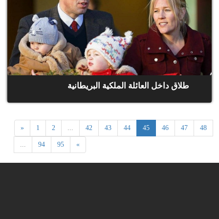
طلاق داخل العائلة الملكية البريطانية
«
1
2
...
42
43
44
45
46
47
48
...
94
95
»