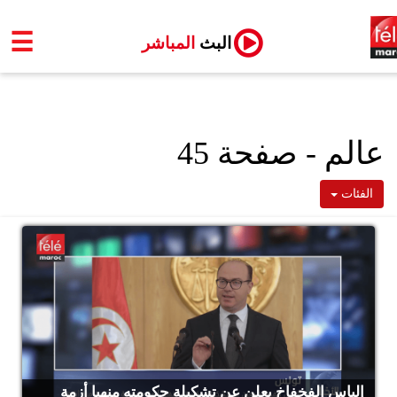
☰
البث
المباشر
عالم - صفحة 45
الفئات
إلياس الفخفاخ يعلن عن تشكيلة حكومته منهيا أزمة