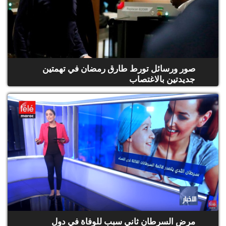
صور ورسائل تورط طارق رمضان في تهمتين
جديدتين بالاغتصاب
مرض السرطان ثاني سبب للوفاة في دول