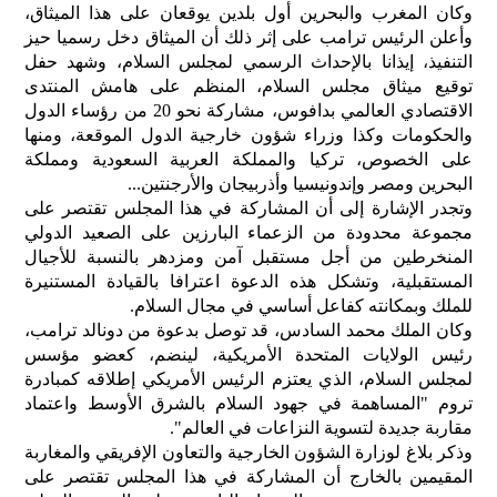
وكان المغرب والبحرين أول بلدين يوقعان على هذا الميثاق،
الح
وأعلن الرئيس ترامب على إثر ذلك أن الميثاق دخل رسميا حيز
مح
التنفيذ، إيذانا بالإحداث الرسمي لمجلس السلام، وشهد حفل
©
roc
توقيع ميثاق مجلس السلام، المنظم على هامش المنتدى
021
الاقتصادي العالمي بدافوس، مشاركة نحو 20 من رؤساء الدول
والحكومات وكذا وزراء شؤون خارجية الدول الموقعة، ومنها
على الخصوص، تركيا والمملكة العربية السعودية ومملكة
البحرين ومصر وإندونيسيا وأذربيجان والأرجنتين...
وتجدر الإشارة إلى أن المشاركة في هذا المجلس تقتصر على
مجموعة محدودة من الزعماء البارزين على الصعيد الدولي
المنخرطين من أجل مستقبل آمن ومزدهر بالنسبة للأجيال
المستقبلية، وتشكل هذه الدعوة اعترافا بالقيادة المستنيرة
للملك وبمكانته كفاعل أساسي في مجال السلام.
وكان الملك محمد السادس، قد توصل بدعوة من دونالد ترامب،
رئيس الولايات المتحدة الأمريكية، لينضم، كعضو مؤسس
لمجلس السلام، الذي يعتزم الرئيس الأمريكي إطلاقه كمبادرة
تروم "المساهمة في جهود السلام بالشرق الأوسط واعتماد
مقاربة جديدة لتسوية النزاعات في العالم".
وذكر بلاغ لوزارة الشؤون الخارجية والتعاون الإفريقي والمغاربة
المقيمين بالخارج أن المشاركة في هذا المجلس تقتصر على