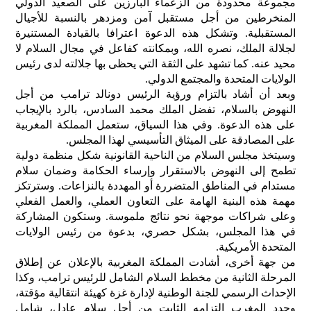
مجموعة محدودة من الزعماء البارزين على الصعيد الدولي
المنخرطين من أجل مستقبل آمن ومزدهر بالنسبة للأجيال
المستقبلية. وتشكل هذه الدعوة اعترافا بالقيادة المستنيرة
لجلالة الملك، نصره الله، وبمكانته كفاعل في مجال السلام لا
محيد عنه. كما تشهد على الثقة التي يحظى بها جلالته لدى رئيس
الولايات المتحدة والمجتمع الدولي.
وبعد أن أشاد بالتزام ورؤية الرئيس دونالد ترامب من أجل
النهوض بالسلام، تفضل الملك محمد السادس، بالرد بالإيجاب
على هذه الدعوة. وفي هذا السياق، ستعمل المملكة المغربية
على المصادقة على الميثاق التأسيسي لهذا المجلس.
وسيتخذ مجلس السلام من الناحية القانونية شكل منظمة دولية
تطمح إلى النهوض بالاستقرار وإرساء الحكامة وضمان سلام
مستدام في المناطق المتضررة أو المهددة بالنزاعات. وسترتكز
مهمة هذه البنية الهامة على التعاون العملي، والعمل الفعلي
وعلى شراكات موجهة نحو نتائج ملموسة. وستكون المشاركة
في هذا المجلس، بشكل حصري، بدعوة من رئيس الولايات
المتحدة الأمريكية.
من جهة أخرى، أشادت المملكة المغربية بالإعلان عن إطلاق
المرحلة الثانية من مخطط السلام الشامل للرئيس ترامب، وكذا
الإحداث الرسمي للجنة الوطنية لإدارة غزة كهيئة انتقالية مؤقتة،
وجدد المغرب التزامه الثابت من أجل سلام عادل، شامل