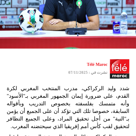
Télé Maroc
نشرت في : 07/11/2025
شدد وليد الركراكي، مدرب المنتخب المغربي لكرة
القدم، على ضرورة إيمان الجمهور المغربي بـ"الأسود"
وأنه متمسك بفلسفته بخصوص التدريب وبأقواله
السابقة، خصوصا تلك التي تؤكد أن على الجميع أن يؤمن
بـ"النية" من أجل تحقيق المراد، وعلى الجميع التظافر
لتحقيق لقب كأس أمم إفريقيا الذي سيحتضنه المغرب.
جمي