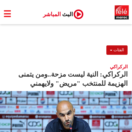
☰
البث
المباشر
الفئات
الركراكي
الركراكي: النية ليست مزحة..ومن يتمنى
الهزيمة للمنتخب "مريض" ولايهمني