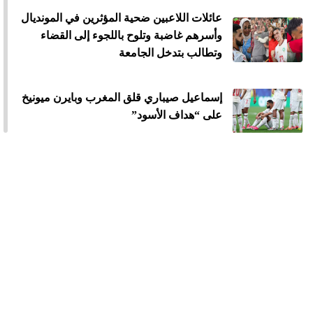
عائلات اللاعبين ضحية المؤثرين في المونديال
وأسرهم غاضبة وتلوح باللجوء إلى القضاء
وتطالب بتدخل الجامعة
إسماعيل صيباري قلق المغرب وبايرن ميونيخ
على “هداف الأسود”
600 مليار...المونديال يصنع ثروة جديدة لنجوم
المغرب
فوضى في المنتخب السينيغالي بعد الإقصاء
من المونديال
الرجاء يخطف بطاقة المشاركة في كأس
الكونفدرالية