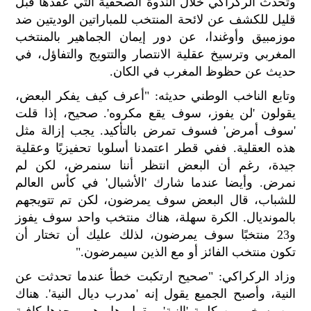
وتحدث الركراكي خلال الندوة الصحفية التي عقدها قبل
الح
قليل للكشف عن لائحة المنتخب للمباراتين الوديتين ضد
مح
موزمبيق وأوغندا، عن دور إيمان الجماهير بالمنتخب
©
المغربي وترسيخ عقلية الانتصار والتتويج والتفاؤل، في
roc
021
حديث عن حظوظ المغرب في الكان.
وتابع الناخب الوطني حديثه: "أعرف كيف يفكر البعض،
يقولون 'لن يفوز، سوف يقع مكروه'. صحيح، إذا قلت
'سوف أمرض' فسوف تمرض بالتأكيد. يجب إزالة مثل
هذه العقلية. ففي قطر اعتمدنا أسلوبا تحفيزيًا وعقلية
جيدة، رغم أن البعض انتظر أننا سنمرض، لكن لم
نمرض. وأيضا عندما شارك 'الأشبال' في كأس العالم
للشباب، قال البعض سوف يمرضون، لكن تم تتويجهم
بالمونديال. الكرة سهلة، هناك منتخب واحد سوف يفوز
و23 منتخبًا سوف يمرضون، لذلك عليك أن تختار أن
تكون منتخب الفائز أو مع الذين سيمرضون."
وزاد الركراكي: "صحيح ارتكبت خطأ عندما تحدثت عن
النية، وأصبح الجميع يقول إنه 'مدرب ديال النية'. هناك
من يسخر من كلمة 'النية' ويقول هل هي وحدها كافية