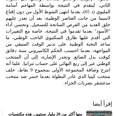
الح
الثاني، ليتقدم في النتيجة بواسطة المهاجم أسامة
مح
المليوي (د 65)، بعدما انتهى الشوط الأول من دون إقناع
©
لاسيما من جانب العناصر الوطنية، بعد أن تعذر عليهم
roc
خلق العديد من الفرص السانحة للتسجيل. وتحسن أداء
021
"الأسود" بعدما تقدموا في النتيجة، خاصة مع التغييرات
التي أقدم عليها طارق السكتيوي الناخب الوطني، ما
ساعد النخبة الوطنية على تدبير الوقت المتبقي من
المواجهة، بعدما احتسب الحكم الكاميروني ستة دقائق
كوقت بدل الضائع. وتجدر الإشارة، إلى أن المنتخب
الوطني عبر إلى ربع النهائي على حساب تنزانيا، علما أنه
انتزع وصافة المجموعة الأولى بمجموع 9 نقاط، خلف
منتخب كينيا الذي غادر البطولة بعدما خسر ضد منتخب
مدغشقر بضربات الجزاء.
إقرأ أيضا
منها أكثر من 20 مليار سنتيم... هذه مكتسبات