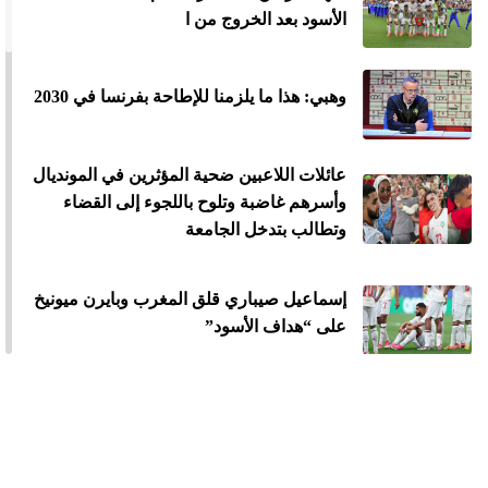
الأسود بعد الخروج من ا
وهبي: هذا ما يلزمنا للإطاحة بفرنسا في 2030
عائلات اللاعبين ضحية المؤثرين في المونديال
وأسرهم غاضبة وتلوح باللجوء إلى القضاء
وتطالب بتدخل الجامعة
إسماعيل صيباري قلق المغرب وبايرن ميونيخ
على “هداف الأسود”
600 مليار...المونديال يصنع ثروة جديدة لنجوم
المغرب