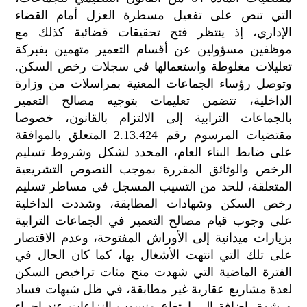
الح
التي تنص على تفعيل مسطرة العزل أمام القضاء
مح
الإداري، إذ ينتظر فتح تحقيقات قضائية كذلك مع
©
موظفين مسؤولين عن أقسام التعمير متهمين بفبركة
roc
تعليلات مغلوطة واستعمالها في سجلات رخص السكن.
021
وتوصل رؤساء الجماعات المعنية بمراسلات من وزارة
الداخلية، تتضمن تعليمات بتوجيه مصالح التعمير
بالجماعات الترابية إلى الالتزام بالقانون، خصوصا
مقتضيات المرسوم رقم 2.13.424 المتعلق بالموافقة
على ضابط البناء العام، المحدد لشكل وشروط تسليم
الرخص والوثائق المقررة بموجب النصوص التشريعية
المتعلقة، للحد من التسيب المسجل في مساطر تسليم
رخص السكن وشهادات المطابقة، وشددت الداخلية
على وجوب قيام مصالح التعمير في الجماعات الترابية
بزيارات ميدانية إلى الأوراش المفتوحة، وعدم الاقتصار
على تلك التي انتهت الأشغال بها، كما كان الحال في
الفترة الماضية التي شهدت منح مئات تراخيص السكن
لعدة مشاريع عقارية غير مطابقة، في ظل شبهات فساد
ورشوة، إضافة إلى ارتفاع منسوب النزاعات عند إجراء