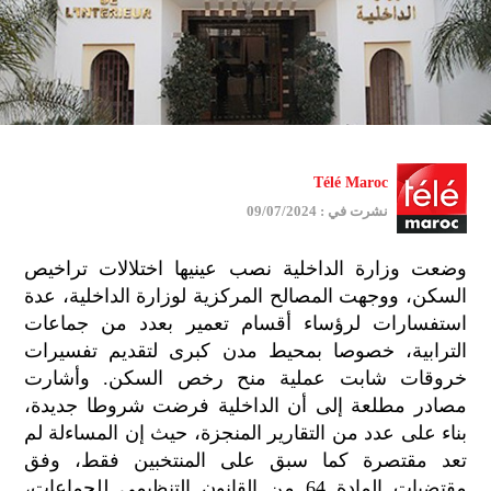
Télé Maroc
نشرت في : 09/07/2024
وضعت وزارة الداخلية نصب عينيها اختلالات تراخيص
السكن، ووجهت المصالح المركزية لوزارة الداخلية، عدة
استفسارات لرؤساء أقسام تعمير بعدد من جماعات
الترابية، خصوصا بمحيط مدن كبرى لتقديم تفسيرات
خروقات شابت عملية منح رخص السكن. وأشارت
مصادر مطلعة إلى أن الداخلية فرضت شروطا جديدة،
بناء على عدد من التقارير المنجزة، حيث إن المساءلة لم
تعد مقتصرة كما سبق على المنتخبين فقط، وفق
مقتضيات المادة 64 من القانون التنظيمي للجماعات،
جمي