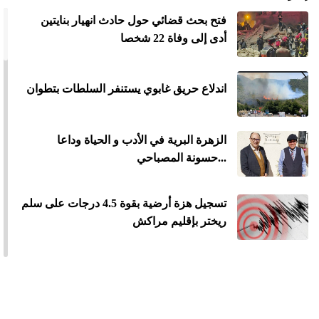
فتح بحث قضائي حول حادث انهيار بنايتين
أدى إلى وفاة 22 شخصا
اندلاع حريق غابوي يستنفر السلطات بتطوان
الزهرة البرية في الأدب و الحياة وداعا
...حسونة المصباحي
تسجيل هزة أرضية بقوة 4.5 درجات على سلم
ريختر بإقليم مراكش
درك القنيطرة يفتح تحقيقا في فاجعة مقتل
طفلة اختفت وعثر على جثتها