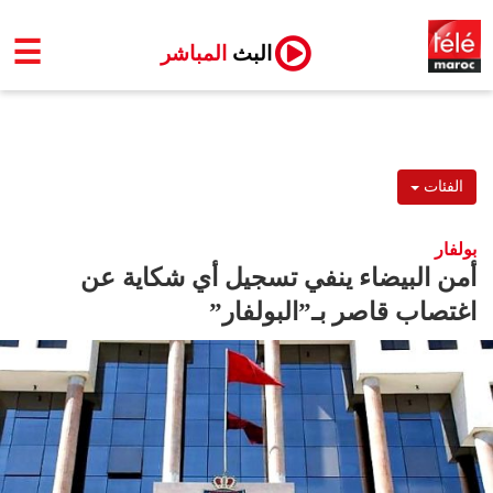
☰
البث
المباشر
الفئات
بولفار
أمن البيضاء ينفي تسجيل أي شكاية عن
اغتصاب قاصر بـ”البولفار”