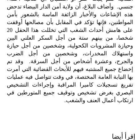
الح
جنسي. وأضاف البلاغ، أن ولاية أمن الدار البيضاء تدحض
مح
هذه الإشاعات والأخبار الزائفة الماسة بالشعور بأمن
©
المواطنين، فإنها تؤكد في المقابل بأن مصالحها أوقفت
roc
على هامش أحداث الشغب التي تخللت هذا الحفل 20
021
شخصا، من بينهم ستة من أجل السكر العلني البين
وحيازة المشروبات الكحولية، وشخصين من أجل حيازة
واستهلاك المخدرات، وشخصين من أجل الضرب
والجرح، وعشرة أشخاص من أجل السرقة. وقد تم
إخضاع جميع المشتبه فيهم للأبحاث القضائية التي أمرت
بها النيابة العامة المختصة، في وقت تتواصل فيه عمليات
تفريغ تسجيلات كاميرا المراقبة وإجراءات التشخيص
البصري بغرض تشخيص وتوقيف جميع المتورطين في
ارتكاب أعمال العنف والشغب.
إقرأ أيضا