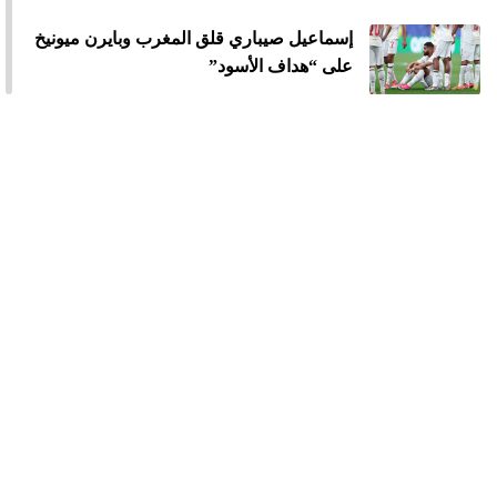
إسماعيل صيباري قلق المغرب وبايرن ميونيخ
على “هداف الأسود”
600 مليار...المونديال يصنع ثروة جديدة لنجوم
المغرب
فوضى في المنتخب السينيغالي بعد الإقصاء
من المونديال
الرجاء يخطف بطاقة المشاركة في كأس
الكونفدرالية
حكيمي يشكر الملك محمد السادس:
سنواصل القتال لرفع راية المغرب عالي