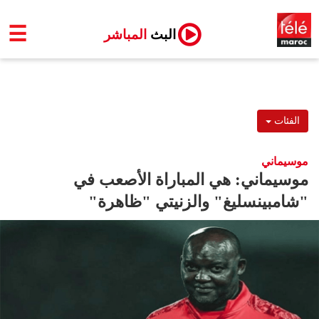
☰
البث
المباشر
الفئات
موسيماني
موسيماني: هي المباراة الأصعب في
"شامبينسليغ" والزنيتي "ظاهرة"