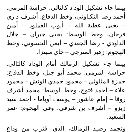
الح
بينما جاء تشكيل الوداد كالتالي: حراسة المرمى:
مح
أحمد رضا التكناوتي، وخط الدفاع: أشرف داري
©
roc
– يحيى عطية الله – أيوب العملود – أمين
021
فرحان، وخط الوسط: يحيى جبران – جلال
الداودي - رضا الجعدي – أيمن الحسوني، وخط
الهجوم: زهير المترجي – جاي مبينزا.
بينما جاء تشكيل الزمالك أمام الوداد كالتالي:
حراسة المرمى: محمد أبو جبل، وخط الدفاع:
حمزة المثلوثي – محمود حمدي الونش – محمود
علاء – أحمد فتوح، وخط الوسط: محمد أشرف
روقا – إمام عاشور – يوسف أوباما - أحمد سيد
زيزو – أشرف بن شرقي، وفي الهجوم: عمر
السعيد.
وتجمد رصيد الزمالك، الذي اقترب من وداع