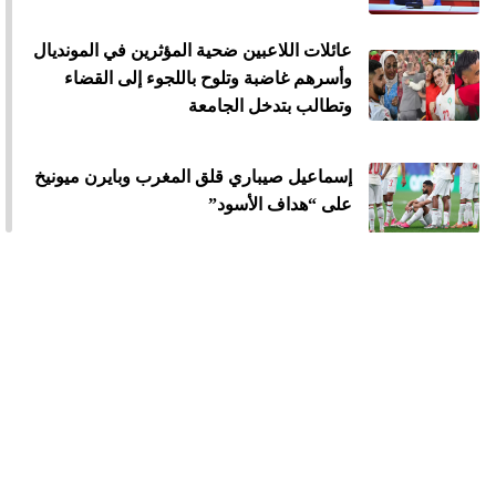
عائلات اللاعبين ضحية المؤثرين في المونديال
وأسرهم غاضبة وتلوح باللجوء إلى القضاء
وتطالب بتدخل الجامعة
إسماعيل صيباري قلق المغرب وبايرن ميونيخ
على “هداف الأسود”
600 مليار...المونديال يصنع ثروة جديدة لنجوم
المغرب
فوضى في المنتخب السينيغالي بعد الإقصاء
من المونديال
الرجاء يخطف بطاقة المشاركة في كأس