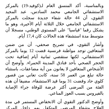
الح
وبالمناسبة، أكد المنسق العام لـ(كوفيد-19) بالمركز
مح
الاستشفائي الجامعي محمد السادس، عبد المجيد
©
التقوي، أن 44 حالة شفاء جديدة سجلت بالمركز
roc
021
الاستشفائي الجامعي خلال الثلاثة أيام الأخيرة، وهو ما
يشكل رقما "قياسيا" على المستوى الوطني، مسجلا أن
متوسط مدة استشفاء هذه الحالات كان 17,4 أيام.
وأشار التقوي، في تصريح صحفي، أن من ضمن
المتعافين توجد مواطنة فرنسية قضت 12 يوما بالمركز
الاستشفائي، لكنها ستقضي ثمانية أيام إضافية تحت
الحجر الصحي بأحد فنادق المدينة الحمراء. وأوضح أن
الأشخاص المتعافين لا يعانون من أية مضاعفات، باستثناء
حالة تبلغ من العمر 58 سنة، كانت تعاني من قصور
كلوي حاد وقضت 31 يوما قيد الاستشفاء، مضيفا أن هذه
الفئة من المرضى أكثر عرضة للوفاة جراء الإصابة
بالفيروس بسبب العوز المناعي.
وأوضح الدكتور التقوي أن الانخفاض المستمر في مدة
العلاج وشفاء المرضى المتكفل بهم داخل المركز