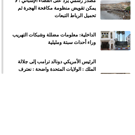
مصدر رسمي يرد على القضاء الإسباني : لا
يمكن تقويض منظومة مكافحة الهجرة ثم
تحميل الرباط التبعات
الداخلية: معلومات مضللة وشبكات التهريب
وراء أحداث سبتة ومليلية
الرئيس الأمريكي دونالد ترامب إلى جلالة
الملك : الولايات المتحدة واضحة : نعترف
بسيادة المغرب على الصحراء الغربية وندعم
مقترح الحكم الذاتي الجاد وذي المصداقية
والواقعي باعتباره الأساس الوحيد للتوصل
إلى حل
الملك محمد السادس يستقبل "أسود
الأطلس" احتفاء بإنجاز مونديال 2026