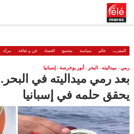
المغرب
عالم
سياسة
مجتمع
اقتصاد
فن و ثقافة
مرأة
رمي - ميداليته - البحر - أنور بوخرصة - إسبانيا
بعد رمي ميداليته في البحر.
يحقق حلمه في إسبانيا