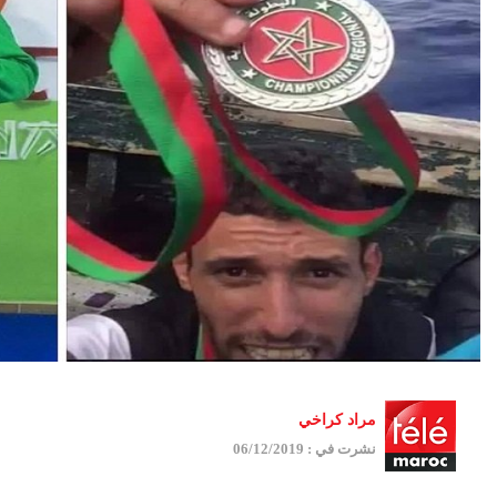
مراد كراخي
نشرت في : 06/12/2019