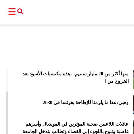
☰
القناة
برامجنا
نشرات إخبا
منها أكثر من 20 مليار سنتيم... هذه مكتسبات الأسود بعد
أ
الخروج من ا
عالم
سياسة
اقتصاد
فن و
المغرب
مجتمع
رياضة
تكنو
وهبي: هذا ما يلزمنا للإطاحة بفرنسا في 2030
شبكات ا
عائلات اللاعبين ضحية المؤثرين في المونديال وأسرهم
غاضبة وتلوح باللجوء إلى القضاء وتطالب بتدخل الجامعة