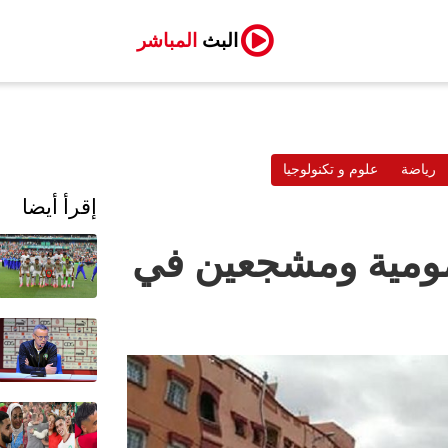
البث
المباشر
رياضة
علوم و تكنولوجيا
إقرأ أيضا
عمومية ومشجعين في