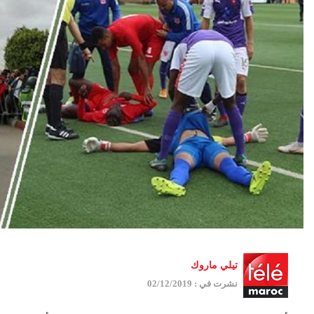
تيلي ماروك
نشرت في : 02/12/2019