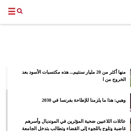
☰
القناة
برامجنا
نشرات إخبا
منها أكثر من 20 مليار سنتيم... هذه مكتسبات الأسود بعد
أ
الخروج من ا
عالم
سياسة
اقتصاد
فن و
المغرب
مجتمع
رياضة
تكنو
وهبي: هذا ما يلزمنا للإطاحة بفرنسا في 2030
شبكات ا
عائلات اللاعبين ضحية المؤثرين في المونديال وأسرهم
غاضبة وتلوح باللجوء إلى القضاء وتطالب بتدخل الجامعة