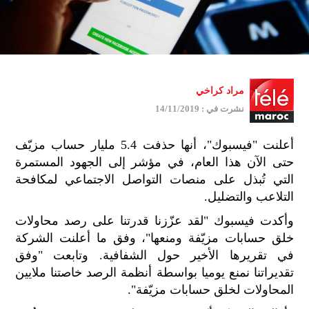
مراد كراخي
نشرت في : 14/11/2019
أعلنت "فيسبوك"، أنها حذفت 5.4 مليار حساب مزيّف
حتى الآن هذا العام، في مؤشر إلى الجهود المستمرة
التي تُبذل على منصات التواصل الاجتماعي لمكافحة
التلاعب والتضليل.
وأكدت فيسبوك "لقد عزّزنا قدرتنا على رصد محاولات
خلق حسابات مزيّفة ومنعها"، وفق ما أعلنت الشركة
في تقريرها الأخير حول الشفافية. وتابعت "وفق
تقديراتنا نمنع يوميا بواسطة أنظمة الرصد خاصتنا ملايين
المحاولات لخلق حسابات مزيّفة".
جمي