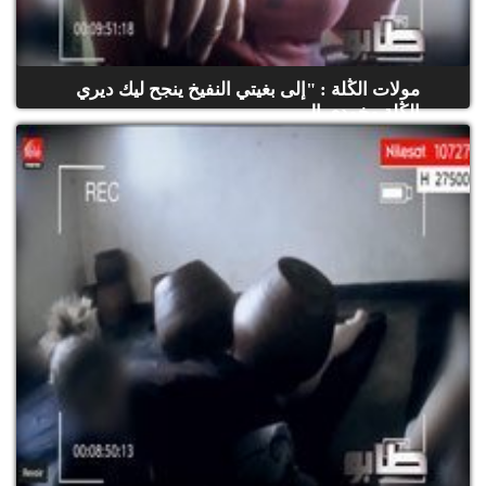
مولات الڭلة : "إلى بغيتي النفيخ ينجح ليك ديري
الڭلة وخودي ال...