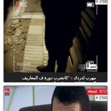
مهرب لدردك : "كانضرب دورة ف المعاريف
كنربح 10000 درهم غير با...