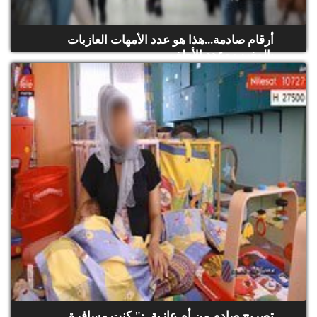
أرقام صادمة...هذا هو عدد الأمهات العازبات
بالمغرب وعدد الأطف...
تصريح صادم من أم عازبة..:" كنت مسافرة