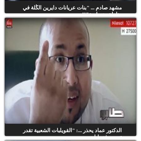
مشهد صادم ... "بنات عريانات دايرين الڭلة في
مناطق حساسة"!!
الدكتور عماد يحذر ...: "القويلبات الشعبية تقدر
تسبب فعمليات...