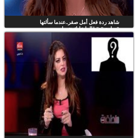
شاهد ردة فعل أمل صقر..عندما سألتها
"سلوى":" قالوا عليك نتي ل...