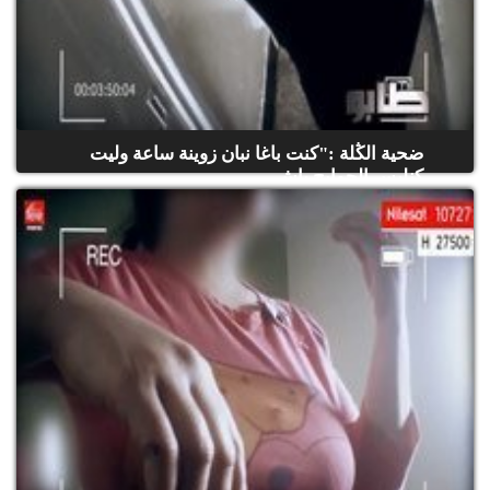
ضحية الڭلة :"كنت باغا نبان زوينة ساعة وليت
كنلبس الحوايج باش...