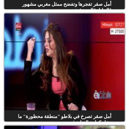
أمل صقر تفجرها وتفضح ممثل مغربي مشهور
قال ليا: "إلى مشيتي مع...
أمل صقر تصرخ في بلاطو "منطقة محظورة" ما
دخل كرامة الفنانة في...