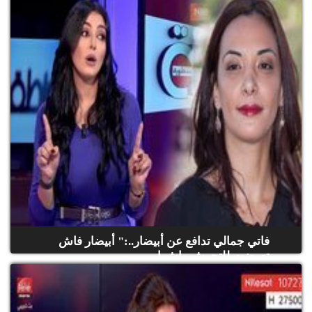
فاتي جمالي تدافع عن أبيضار..:" أبيضار فاش
تعرضت للتحرش واش ا...