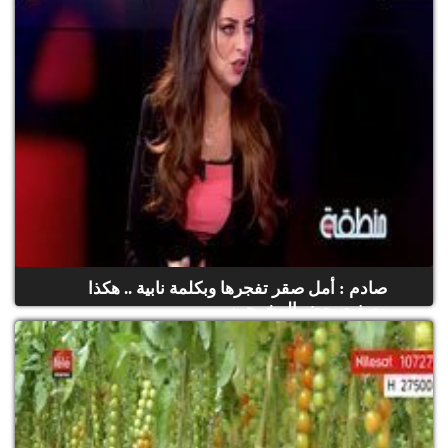
صادم : أمل صقر تفجرها وبكلمة نابية .. هكذا
وصفت بعض المخرجين...