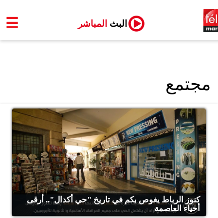
☰
البث
المباشر
مجتمع
كنوز الرباط يغوص بكم في تاريخ "حي أكدال".. أرقى
أحياء العاصمة