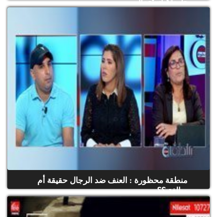
طريقة إستعمال...
منطقة محظورة : العنف ضد الرجال حقيقة أم
مبالغة ؟؟
(حلقة كاملة)