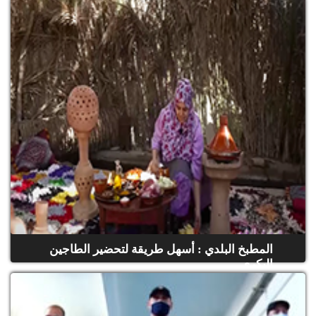
(حلقة كاملة)
المطبخ البلدي : أسهل طريقة لتحضير الطاجين
البكري
(حلقة كاملة)