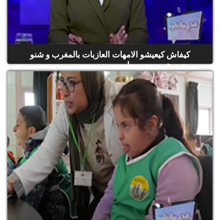
الح
مح
©
roc
021
كيفاش كيعيشو الامهات العازبات بالمغرب و شنو
مصيرهم و مصير ول...
(حلقة كاملة)