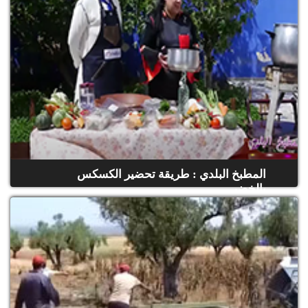
المطبخ البلدي : طريقة تحضير الكسكس
بالخضر
(حلقة كاملة)