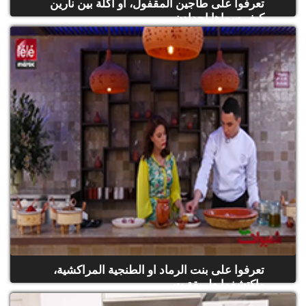
تعرفوا على طاجين المقفول، او أكلة بين نارين
كيف سماها اجدادن...
(حلقة كاملة)
تعرفوا على بنت الرماد او الطنجية المراكشية،
واكتشفوا طريقة ت...