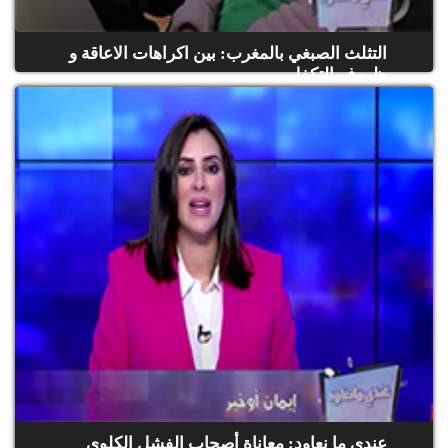
التثلث الصبغي بالمغرب: بين اكراهات الاعاقة و
ظروف التكفل
(حلقة كاملة)
عندي ما نعاود: معاناة أصحاب الفشل الكلوي