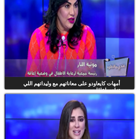
أمهات كايعاودو على معاناتهم مع وليداتهم اللي
تزادو بإعاقات و...
(حلقة كاملة)