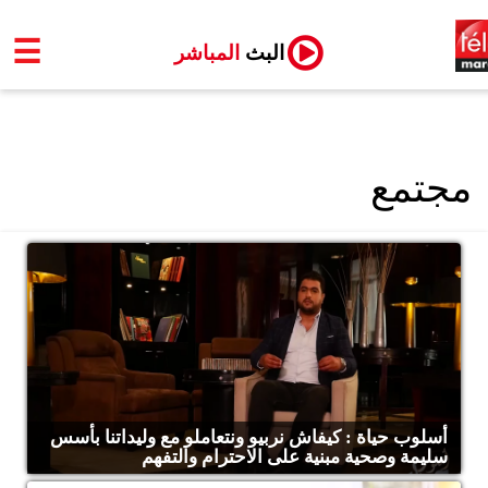
☰
البث
المباشر
مجتمع
أسلوب حياة : كيفاش نربيو ونتعاملو مع وليداتنا بأسس
سليمة وصحية مبنية على الاحترام والتفهم