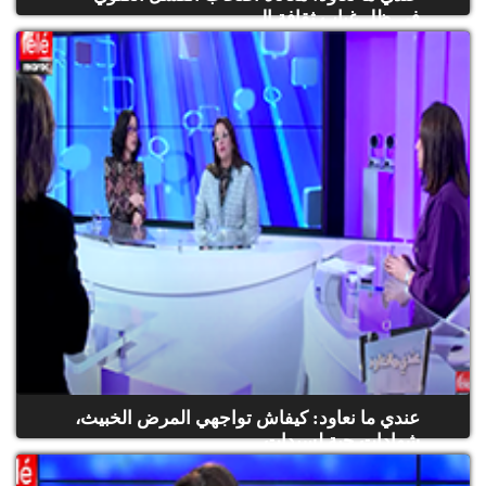
في ظل غياب ثقافة ال...
(حلقة كاملة)
عندي ما نعاود: كيفاش تواجهي المرض الخبيث،
شهادات حية لسيدات...