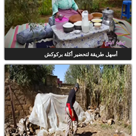
أسهل طريقة لتحضير أكلة بركوكش
(حلقة كاملة)