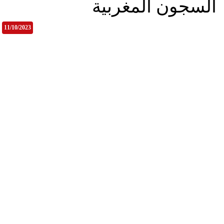
السجون المغربية
11/10/2023
جمي