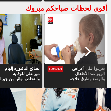
أقوى لحظات صباحكم مبروك
تعرفوا على أعراض
نصائح الدكتورة إلهام
13/03/2020
الربو عند الأطفال
مير علي للوقاية
والرضع وطرق علاجه
والتخلص نهائيا من جير ا