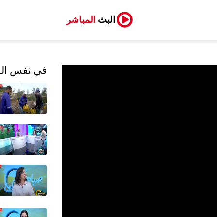
البث
المباشر
في نفس الف