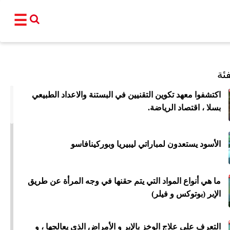
☰
القناة
ئة
برامجنا
اكتشفوا معهد تكوين التقنيين في البستنة والاعداد الطبيعي
بسلا ، اقتصاد الرياضة.
نشرات إخبا
أ
الأسود يستعدون لمباراتي ليبيريا وبوركينافاسو
عالم
سياسة
اقتصاد
فن و
المغرب
مجتمع
رياضة
تكنو
ما هي أنواع المواد التي يتم حقنها في وجه المرأة عن طريق
الإبر (بوتوكس و فيلر)
شبكات ا
التعرف على علاج الوخز بالإبر و الأمراض الذي يعالجها ، و