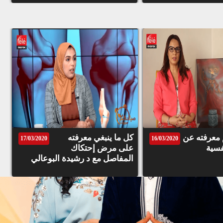
تكلفته، والتعرف على كيفية تخسيس الوزن بالرقص
بعد فصل الصيف حلول طبية لعلاج حروق الجلد بسبب أشعة
الشمس و الحد من التشنجات العضلية بعد الراحة
معلومات مفصلة على التآليل التناسلية لذا النساء، و الطريقة
الصحيحة لحرق ذهون البطن
معلومات مفصلة حول أعراض قرحة المعدة و علاجها و
 معرفته عن
كل ما ينبغي معرفته
16/03/2020
الرياضة المقترحة بعد نهاية فصل الصيف
17/03/2020
فسية
على مرض إحتكاك
المفاصل مع د رشيدة البوعالي
الموت ديال الضحك مع كازاوا شبعونا نكت الله يعطيهم
الصحة
الموت ديال الضحك مع بهجاوة شبعونا نكت الله يعطيهم