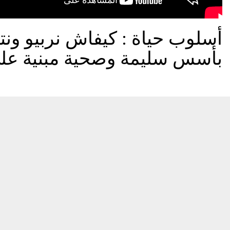
أسلوب حياة : كيفاش نربيو ونتعا
بأسس سليمة وصحية مبنية على 