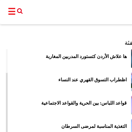
☰
القناة
ئة
برامجنا
ها علاش الأردن كتستورد المدربين المغاربة
نشرات إخبا
أ
اظطراب التسوق القهري عند النساء
عالم
سياسة
اقتصاد
فن و
المغرب
مجتمع
رياضة
تكنو
قواعد اللباس: بين الحرية والقواعد الاجتماعية
شبكات ا
التغذية المناسبة لمرضى السرطان