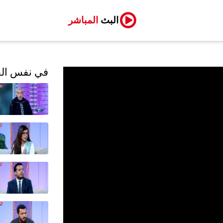
البث
المباشر
في نفس الف