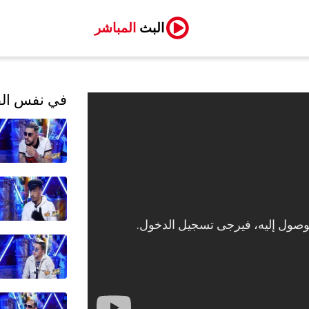
البث
المباشر
في نفس الف