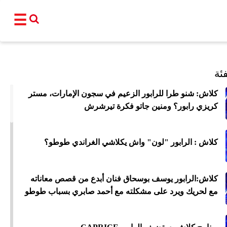
☰
القناة
ئة
برامجنا
كلاش: شنو طرا للرابور الزعيم في سجون الإمارات، مستر
كريزي رابور؟ ومنين جاتو فكرة تيرشرش
نشرات إخبا
أ
كلاش : الرابور "لون" واش يكلاشي الغراندي طوطو؟
عالم
سياسة
اقتصاد
فن و
المغرب
مجتمع
رياضة
تكنو
كلاش:الرابور يوسف بوسحاق فنان أبدع من قصص معاناته
مع لحريك ويرد على مشكلته مع أحمد صابري بسباب طوطو
شبكات ا