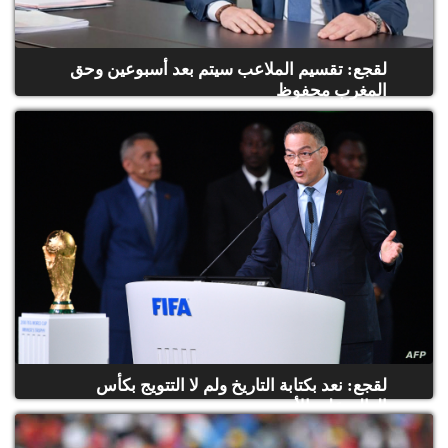
الح
مح
©
لقجع: تقسيم الملاعب سيتم بعد أسبوعين وحق
roc
المغرب محفوظ
021
لقجع: نعد بكتابة التاريخ ولم لا التتويج بكأس
العالم على الأر...