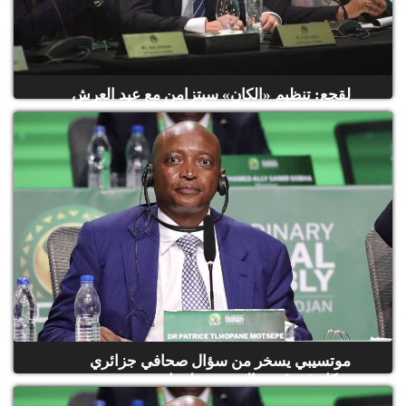
لقجع: تنظيم «الكان» سيتزامن مع عيد العرش
وهدفنا التتويج بالل...
موتسيبي يسخر من سؤال صحافي جزائري
شكك في قدرة المغرب على احت...