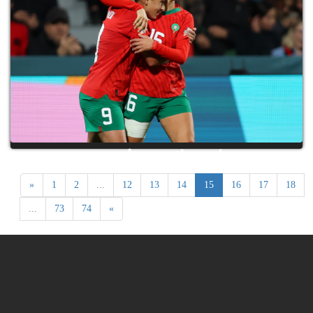
بالعلامة الكاملة.. الرجاء يواصل تألقه في كأس
العرب للأندية
اللبؤات يزأرن في أستراليا ويتأهلن إلى ثمن
نهائي كأس العالم
«
1
2
...
12
13
14
15
16
17
18
...
73
74
»