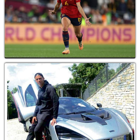
إسبانيا تفوز على إنجلترا بهدف وتتوج بكأس
العالم للسيدات بأست...