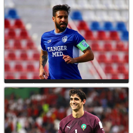
فريق اتحاد طنجة يفسخ عقد محسن متولي