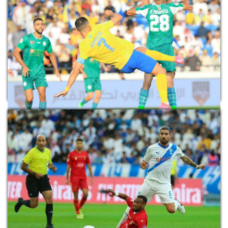
توقف حلم «اللبؤات» في كأس العالم بعد
الهزيمة أمام المنتخب ال...
رونالدو يجهض أحلام الرجاء