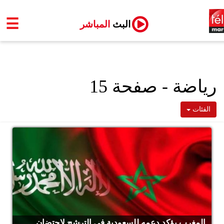
☰
البث
المباشر
رياضة - صفحة 15
الفئات
المغرب يؤكد دعمه للسعودية في الترشح لاحتضان