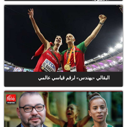
البقالي «يهندس» لرقم قياسي عالمي