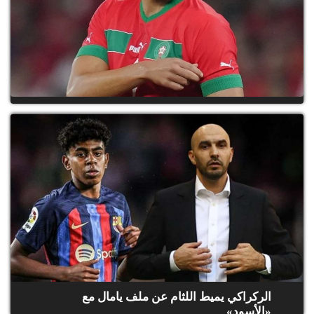
مشكلة في الظهر.. كيف اكتشف مانشستر
يونايتد إصابة أمرابط؟
الركراكي يميط اللثام عن ملف يامال مع
«الأسود»