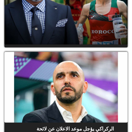
الملك يهنئ العداءة فاطمة الزهراء كردادي
الركراكي يؤجل موعد الاعلان عن لائحة