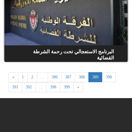
البرنامج الاستعجالي تحت رحمة الشرطة
القضائية
«
1
2
...
386
387
388
389
390
391
392
...
398
399
»