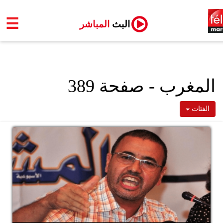
☰
البث
المباشر
المغرب - صفحة 389
الفئات