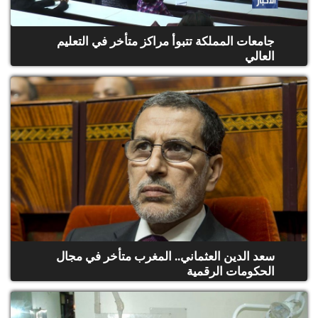
الح
مح
©
جامعات المملكة تتبوأ مراكز متأخر في التعليم
roc
العالي
021
سعد الدين العثماني.. المغرب متأخر في مجال
الحكومات الرقمية