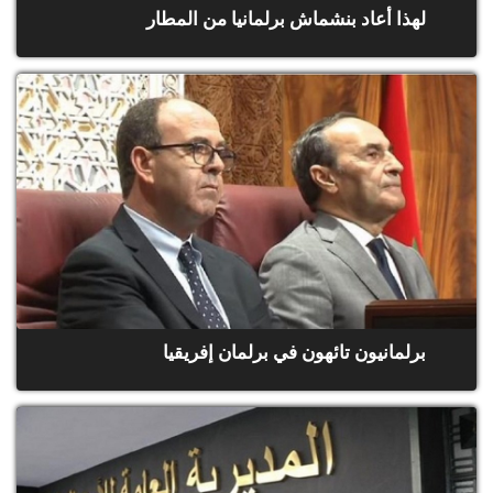
لهذا أعاد بنشماش برلمانيا من المطار
برلمانيون تائهون في برلمان إفريقيا