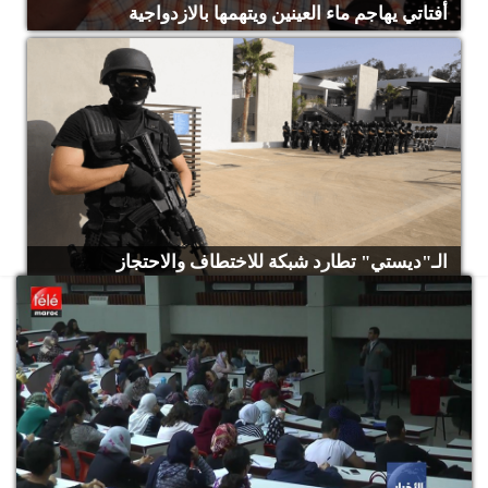
أفتاتي يهاجم ماء العينين ويتهمها بالازدواجية
الـ"ديستي" تطارد شبكة للاختطاف والاحتجاز
جمي