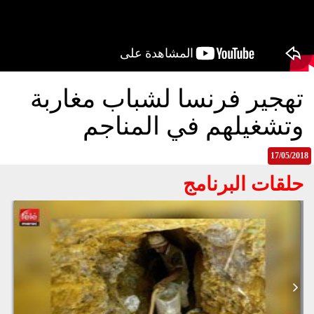
الح
مح
©
roc
021
تهجير فرنسا لشباب مغاربة
وتشغيلهم في المناجم
17/05/2018
حلقات البرنامج