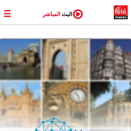
☰
البث
المباشر