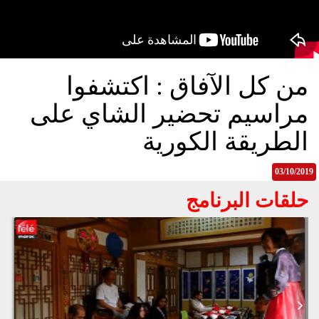
الح
مح
©
roc
021
من كل الآفاق : اكتشفوا
مراسيم تحضير الشاي على
الطريقة الكورية
03/10/2019
حلقات البرنامج